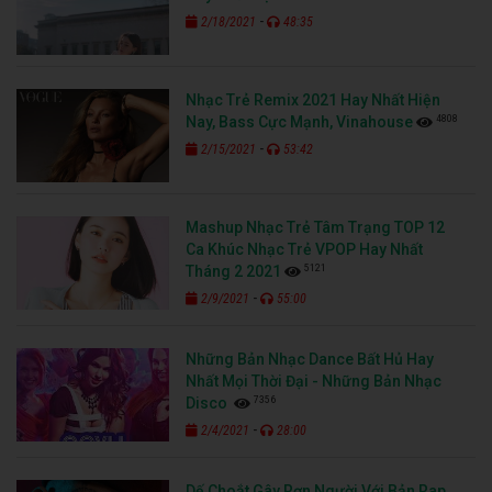
-
2/18/2021
48:35
Nhạc Trẻ Remix 2021 Hay Nhất Hiện
4808
Nay, Bass Cực Mạnh, Vinahouse
-
2/15/2021
53:42
Mashup Nhạc Trẻ Tâm Trạng TOP 12
Ca Khúc Nhạc Trẻ VPOP Hay Nhất
5121
Tháng 2 2021
-
2/9/2021
55:00
Những Bản Nhạc Dance Bất Hủ Hay
Nhất Mọi Thời Đại - Những Bản Nhạc
7356
Disco
-
2/4/2021
28:00
Dế Choắt Gây Rợn Người Với Bản Rap