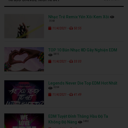
Nhạc Trẻ Remix Yến Xôi Kem Xôi
3568
-
11/4/2021
50:55
TOP 10 Bản Nhạc 8D Gây Nghiện EDM
3815
-
11/4/2021
33:03
Legends Never Die Top EDM Hot Nhất
3264
-
11/4/2021
41:49
EDM Tuyệt Đỉnh Thằng Hầu Độ Ta
3492
Không Độ Nàng