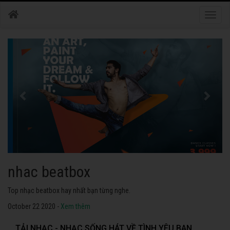
Toggle
naviga
nhac dance
Những bài nhạc dance tuyển chọn 2020 hay nhất.
October 22 2020 -
Xem thêm
TẢI NHẠC - NHẠC SỐNG HÁT VỀ TÌNH YÊU BAN