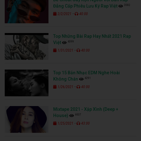
3582
Đẳng Cấp Phiêu Lưu Ký Rap Việt
-
2/2/2021
40:00
Top Những Bài Rap Hay Nhất 2021 Rap
4099
Việt
-
1/31/2021
40:00
Top 15 Bản Nhạc EDM Nghe Hoài
4291
Không Chán
-
1/26/2021
40:00
Mixtape 2021 - Xập Xình (Deep +
4637
House)
-
1/25/2021
43:00