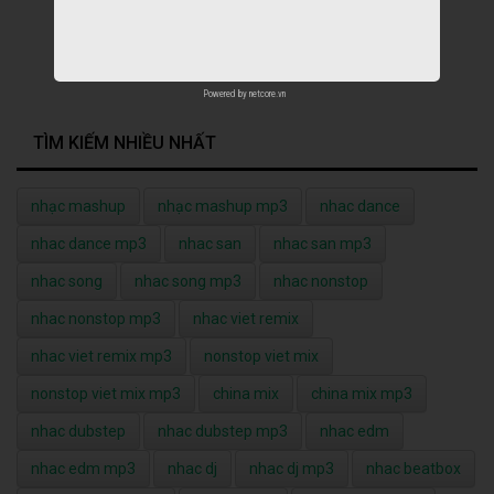
Powered by
netcore.vn
TÌM KIẾM NHIỀU NHẤT
nhạc mashup
nhạc mashup mp3
nhac dance
nhac dance mp3
nhac san
nhac san mp3
nhac song
nhac song mp3
nhac nonstop
nhac nonstop mp3
nhac viet remix
nhac viet remix mp3
nonstop viet mix
nonstop viet mix mp3
china mix
china mix mp3
nhac dubstep
nhac dubstep mp3
nhac edm
nhac edm mp3
nhac dj
nhac dj mp3
nhac beatbox