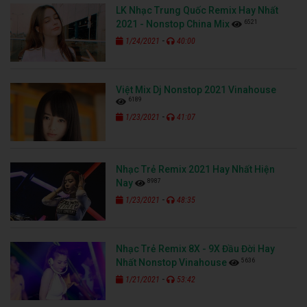
LK Nhạc Trung Quốc Remix Hay Nhất
6521
2021 - Nonstop China Mix
-
1/24/2021
40:00
Việt Mix Dj Nonstop 2021 Vinahouse
6189
-
1/23/2021
41:07
Nhạc Trẻ Remix 2021 Hay Nhất Hiện
8987
Nay
-
1/23/2021
48:35
Nhạc Trẻ Remix 8X - 9X Đầu Đời Hay
5636
Nhất Nonstop Vinahouse
-
1/21/2021
53:42