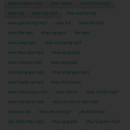
nhac beatbox mp3
nhac house
nhac house mp3
nhac rap
nhac rap mp3
nhạc quê hương
nhạc quê hương mp3
nhạc lofi
nhạc lofi mp3
nhac the hinh
nhac tap gym
the hinh
nhac vang mp3
nhac vu truong mp3
nhac thon que mp3
nhac song mp3
nhac nonstop mp3
nhac dong que
nhac dong que mp3
nhac phat giao mp3
nhac thanh ca mp3
nhac cho ba bau
nhac cho ba bau mp3
nhac cho be
nhac cho be mp3
nhac cho tre so sinh
nhac cho tre so sinh mp3
nhạc cho trẻ
nhạc cho trẻ mp3
yêu thích nhạc
yêu thích nhạc mp3
nhạc lệ quyên
nhạc lệ quyên mp3