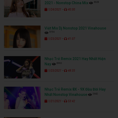
6528
2021 - Nonstop China Mix
-
1/24/2021
40:00
Việt Mix Dj Nonstop 2021 Vinahouse
6194
-
1/23/2021
41:07
Nhạc Trẻ Remix 2021 Hay Nhất Hiện
8993
Nay
-
1/23/2021
48:35
Nhạc Trẻ Remix 8X - 9X Đầu Đời Hay
5642
Nhất Nonstop Vinahouse
-
1/21/2021
53:42