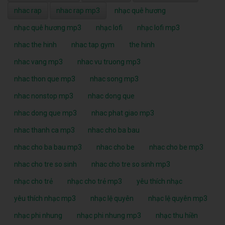
nhac rap
nhac rap mp3
nhạc quê hương
nhạc quê hương mp3
nhạc lofi
nhạc lofi mp3
nhac the hinh
nhac tap gym
the hinh
nhac vang mp3
nhac vu truong mp3
nhac thon que mp3
nhac song mp3
nhac nonstop mp3
nhac dong que
nhac dong que mp3
nhac phat giao mp3
nhac thanh ca mp3
nhac cho ba bau
nhac cho ba bau mp3
nhac cho be
nhac cho be mp3
nhac cho tre so sinh
nhac cho tre so sinh mp3
nhạc cho trẻ
nhạc cho trẻ mp3
yêu thích nhạc
yêu thích nhạc mp3
nhạc lệ quyên
nhạc lệ quyên mp3
nhạc phi nhung
nhạc phi nhung mp3
nhạc thu hiền