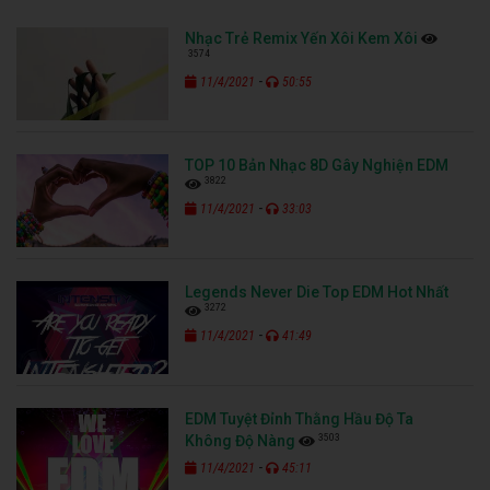
Nhạc Trẻ Remix Yến Xôi Kem Xôi
3574
-
11/4/2021
50:55
TOP 10 Bản Nhạc 8D Gây Nghiện EDM
3822
-
11/4/2021
33:03
Legends Never Die Top EDM Hot Nhất
3272
-
11/4/2021
41:49
EDM Tuyệt Đỉnh Thằng Hầu Độ Ta
3503
Không Độ Nàng
-
11/4/2021
45:11