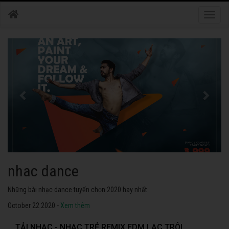
Toggle
naviga
nhac dance
Những bài nhạc dance tuyển chọn 2020 hay nhất.
October 22 2020 -
Xem thêm
TẢI NHẠC - NHẠC TRẺ REMIX EDM LẠC TRÔI