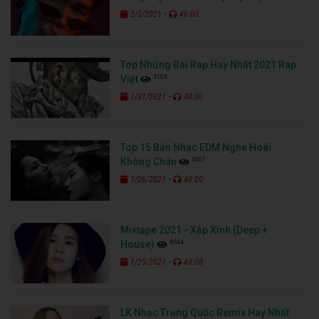
-
2/2/2021
40:00
Top Những Bài Rap Hay Nhất 2021 Rap
4106
Việt
-
1/31/2021
40:00
Top 15 Bản Nhạc EDM Nghe Hoài
4301
Không Chán
-
1/26/2021
40:00
Mixtape 2021 - Xập Xình (Deep +
4644
House)
-
1/25/2021
43:00
LK Nhạc Trung Quốc Remix Hay Nhất