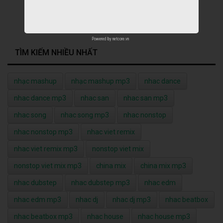
Powered by
netcore.vn
TÌM KIẾM NHIỀU NHẤT
nhạc mashup
nhạc mashup mp3
nhac dance
nhac dance mp3
nhac san
nhac san mp3
nhac song
nhac song mp3
nhac nonstop
nhac nonstop mp3
nhac viet remix
nhac viet remix mp3
nonstop viet mix
nonstop viet mix mp3
china mix
china mix mp3
nhac dubstep
nhac dubstep mp3
nhac edm
nhac edm mp3
nhac dj
nhac dj mp3
nhac beatbox
nhac beatbox mp3
nhac house
nhac house mp3