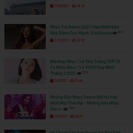
-
2/18/2021
48:35
Nhạc Trẻ Remix 2021 Hay Nhất Hiện
4811
Nay, Bass Cực Mạnh, Vinahouse
-
2/15/2021
53:42
Mashup Nhạc Trẻ Tâm Trạng TOP 12
Ca Khúc Nhạc Trẻ VPOP Hay Nhất
5123
Tháng 2 2021
-
2/9/2021
55:00
Những Bản Nhạc Dance Bất Hủ Hay
Nhất Mọi Thời Đại - Những Bản Nhạc
7359
Disco
-
2/4/2021
28:00
Dế Choắt Gây Rợn Người Với Bản Rap