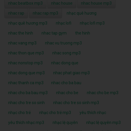
nhac beatbox mp3
nhac house
nhac house mp3
nhac rap
nhac rap mp3
nhạc quê hương
nhạc quê hương mp3
nhạc lofi
nhạc lofi mp3
nhac the hinh
nhac tap gym
the hinh
nhac vang mp3
nhac vu truong mp3
nhac thon que mp3
nhac song mp3
nhac nonstop mp3
nhac dong que
nhac dong que mp3
nhac phat giao mp3
nhac thanh ca mp3
nhac cho ba bau
nhac cho ba bau mp3
nhac cho be
nhac cho be mp3
nhac cho tre so sinh
nhac cho tre so sinh mp3
nhạc cho trẻ
nhạc cho trẻ mp3
yêu thích nhạc
yêu thích nhạc mp3
nhạc lệ quyên
nhạc lệ quyên mp3