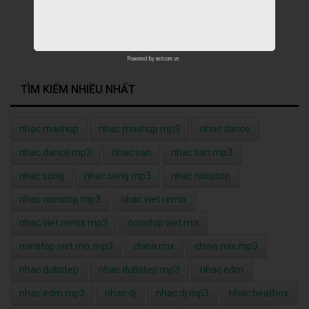
Powered by
netcore.vn
TÌM KIẾM NHIỀU NHẤT
nhạc mashup
nhạc mashup mp3
nhac dance
nhac dance mp3
nhac san
nhac san mp3
nhac song
nhac song mp3
nhac nonstop
nhac nonstop mp3
nhac viet remix
nhac viet remix mp3
nonstop viet mix
nonstop viet mix mp3
china mix
china mix mp3
nhac dubstep
nhac dubstep mp3
nhac edm
nhac edm mp3
nhac dj
nhac dj mp3
nhac beatbox