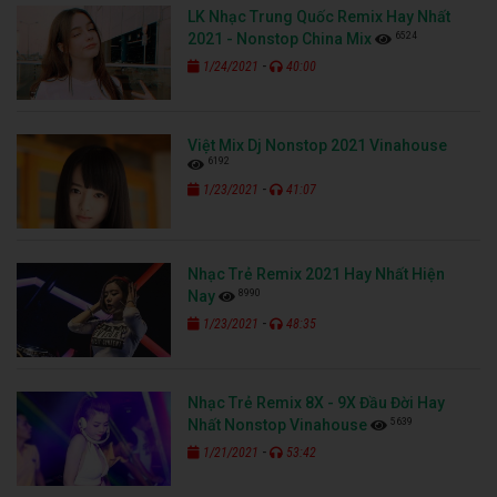
LK Nhạc Trung Quốc Remix Hay Nhất
6524
2021 - Nonstop China Mix
-
1/24/2021
40:00
Việt Mix Dj Nonstop 2021 Vinahouse
6192
-
1/23/2021
41:07
Nhạc Trẻ Remix 2021 Hay Nhất Hiện
8990
Nay
-
1/23/2021
48:35
Nhạc Trẻ Remix 8X - 9X Đầu Đời Hay
5639
Nhất Nonstop Vinahouse
-
1/21/2021
53:42