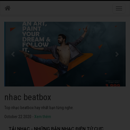
Toggle
naviga
nhac dance
Những bài nhạc dance tuyển chọn 2020 hay nhất.
October 22 2020 -
Xem thêm
TẢI NHẠC - NHỮNG BẢN NHẠC ĐIỆN TỬ CỰC