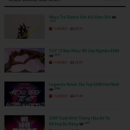
Nhạc Trẻ Remix Yến Xôi Kem Xôi
3573
-
11/4/2021
50:55
TOP 10 Bản Nhạc 8D Gây Nghiện EDM
3819
-
11/4/2021
33:03
Legends Never Die Top EDM Hot Nhất
3268
-
11/4/2021
41:49
EDM Tuyệt Đỉnh Thằng Hầu Độ Ta
3497
Không Độ Nàng