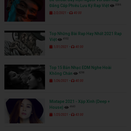
3586
Đẳng Cấp Phiêu Lưu Ký Rap Việt
-
2/2/2021
40:00
Top Những Bài Rap Hay Nhất 2021 Rap
4102
Việt
-
1/31/2021
40:00
Top 15 Bản Nhạc EDM Nghe Hoài
4298
Không Chán
-
1/26/2021
40:00
Mixtape 2021 - Xập Xình (Deep +
4643
House)
-
1/25/2021
43:00