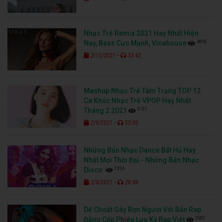
Nhạc Trẻ Remix 2021 Hay Nhất Hiện
4808
Nay, Bass Cực Mạnh, Vinahouse
-
2/15/2021
53:42
Mashup Nhạc Trẻ Tâm Trạng TOP 12
Ca Khúc Nhạc Trẻ VPOP Hay Nhất
5121
Tháng 2 2021
-
2/9/2021
55:00
Những Bản Nhạc Dance Bất Hủ Hay
Nhất Mọi Thời Đại - Những Bản Nhạc
7356
Disco
-
2/4/2021
28:00
Dế Choắt Gây Rợn Người Với Bản Rap
3582
Đẳng Cấp Phiêu Lưu Ký Rap Việt