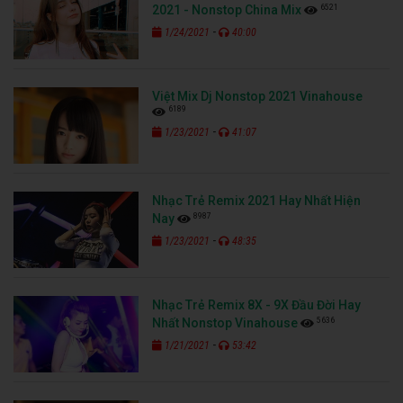
6521
2021 - Nonstop China Mix
-
1/24/2021
40:00
Việt Mix Dj Nonstop 2021 Vinahouse
6189
-
1/23/2021
41:07
Nhạc Trẻ Remix 2021 Hay Nhất Hiện
8987
Nay
-
1/23/2021
48:35
Nhạc Trẻ Remix 8X - 9X Đầu Đời Hay
5636
Nhất Nonstop Vinahouse
-
1/21/2021
53:42