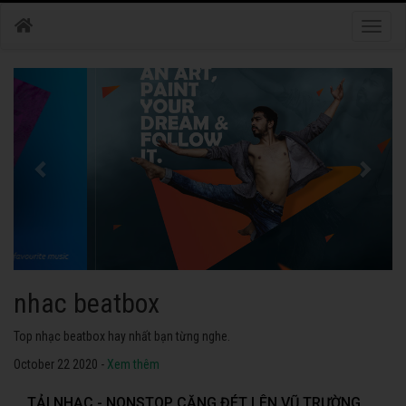
Toggle
naviga
nhac dance
Những bài nhạc dance tuyển chọn 2020 hay nhất.
October 22 2020 -
Xem thêm
TẢI NHẠC - NONSTOP CĂNG ĐÉT LÊN VŨ TRƯỜNG