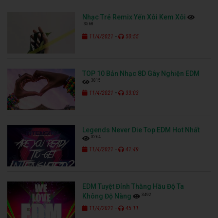
Nhạc Trẻ Remix Yến Xôi Kem Xôi
3568
-
11/4/2021
50:55
TOP 10 Bản Nhạc 8D Gây Nghiện EDM
3815
-
11/4/2021
33:03
Legends Never Die Top EDM Hot Nhất
3264
-
11/4/2021
41:49
EDM Tuyệt Đỉnh Thằng Hầu Độ Ta
3492
Không Độ Nàng
-
11/4/2021
45:11