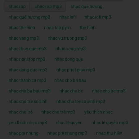
nhac rap
nhac rap mp3
nhạc quê hương
nhạc quê hương mp3
nhạc lofi
nhạc lofi mp3
nhac the hinh
nhac tap gym
the hinh
nhac vang mp3
nhac vu truong mp3
nhac thon que mp3
nhac song mp3
nhac nonstop mp3
nhac dong que
nhac dong que mp3
nhac phat giao mp3
nhac thanh ca mp3
nhac cho ba bau
nhac cho ba bau mp3
nhac cho be
nhac cho be mp3
nhac cho tre so sinh
nhac cho tre so sinh mp3
nhạc cho trẻ
nhạc cho trẻ mp3
yêu thích nhạc
yêu thích nhạc mp3
nhạc lệ quyên
nhạc lệ quyên mp3
nhạc phi nhung
nhạc phi nhung mp3
nhạc thu hiền