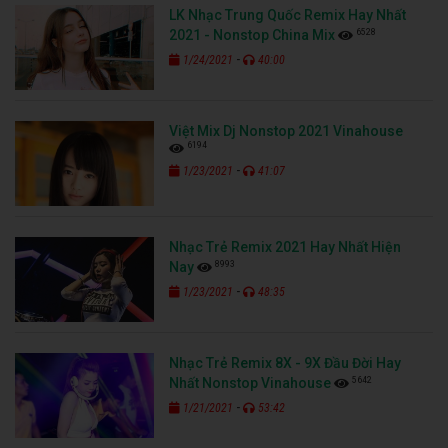
LK Nhạc Trung Quốc Remix Hay Nhất
6528
2021 - Nonstop China Mix
-
1/24/2021
40:00
Việt Mix Dj Nonstop 2021 Vinahouse
6194
-
1/23/2021
41:07
Nhạc Trẻ Remix 2021 Hay Nhất Hiện
8993
Nay
-
1/23/2021
48:35
Nhạc Trẻ Remix 8X - 9X Đầu Đời Hay
5642
Nhất Nonstop Vinahouse
-
1/21/2021
53:42