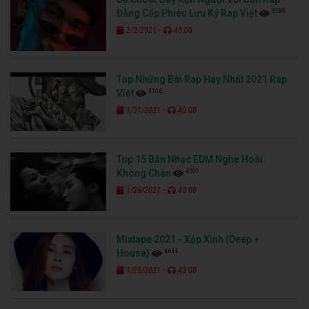
3588
Đẳng Cấp Phiêu Lưu Ký Rap Việt
-
2/2/2021
40:00
Top Những Bài Rap Hay Nhất 2021 Rap
4106
Việt
-
1/31/2021
40:00
Top 15 Bản Nhạc EDM Nghe Hoài
4301
Không Chán
-
1/26/2021
40:00
Mixtape 2021 - Xập Xình (Deep +
4644
House)
-
1/25/2021
43:00