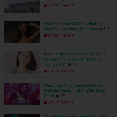
-
2/18/2021
48:35
Nhạc Trẻ Remix 2021 Hay Nhất Hiện
4814
Nay, Bass Cực Mạnh, Vinahouse
-
2/15/2021
53:42
Mashup Nhạc Trẻ Tâm Trạng TOP 12
Ca Khúc Nhạc Trẻ VPOP Hay Nhất
5125
Tháng 2 2021
-
2/9/2021
55:00
Những Bản Nhạc Dance Bất Hủ Hay
Nhất Mọi Thời Đại - Những Bản Nhạc
7360
Disco
-
2/4/2021
28:00
Dế Choắt Gây Rợn Người Với Bản Rap