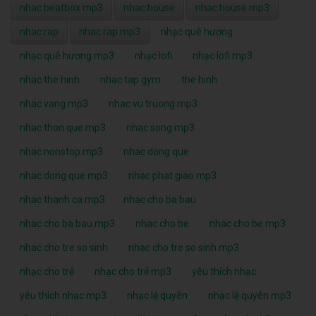
nhac beatbox mp3
nhac house
nhac house mp3
nhac rap
nhac rap mp3
nhạc quê hương
nhạc quê hương mp3
nhạc lofi
nhạc lofi mp3
nhac the hinh
nhac tap gym
the hinh
nhac vang mp3
nhac vu truong mp3
nhac thon que mp3
nhac song mp3
nhac nonstop mp3
nhac dong que
nhac dong que mp3
nhac phat giao mp3
nhac thanh ca mp3
nhac cho ba bau
nhac cho ba bau mp3
nhac cho be
nhac cho be mp3
nhac cho tre so sinh
nhac cho tre so sinh mp3
nhạc cho trẻ
nhạc cho trẻ mp3
yêu thích nhạc
yêu thích nhạc mp3
nhạc lệ quyên
nhạc lệ quyên mp3