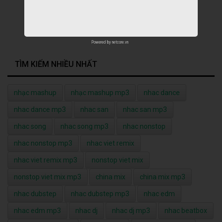
Powered by
netcore.vn
TÌM KIẾM NHIỀU NHẤT
nhạc mashup
nhạc mashup mp3
nhac dance
nhac dance mp3
nhac san
nhac san mp3
nhac song
nhac song mp3
nhac nonstop
nhac nonstop mp3
nhac viet remix
nhac viet remix mp3
nonstop viet mix
nonstop viet mix mp3
china mix
china mix mp3
nhac dubstep
nhac dubstep mp3
nhac edm
nhac edm mp3
nhac dj
nhac dj mp3
nhac beatbox