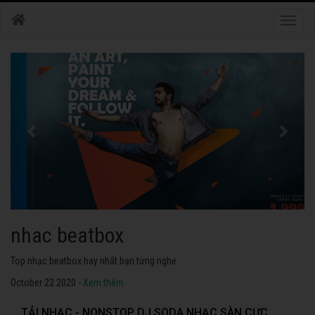
Toggle
naviga
nhac dance
Những bài nhạc dance tuyển chọn 2020 hay nhất.
October 22 2020 -
Xem thêm
TẢI NHẠC - NONSTOP DJ SODA NHẠC SÀN CỰC