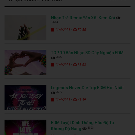
Nhạc Trẻ Remix Yến Xôi Kem Xôi
3574
-
11/4/2021
50:55
TOP 10 Bản Nhạc 8D Gây Nghiện EDM
3822
-
11/4/2021
33:03
Legends Never Die Top EDM Hot Nhất
3272
-
11/4/2021
41:49
EDM Tuyệt Đỉnh Thằng Hầu Độ Ta
3503
Không Độ Nàng