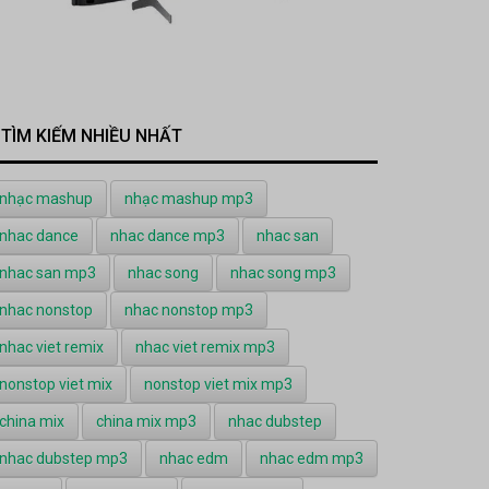
TÌM KIẾM NHIỀU NHẤT
nhạc mashup
nhạc mashup mp3
nhac dance
nhac dance mp3
nhac san
nhac san mp3
nhac song
nhac song mp3
nhac nonstop
nhac nonstop mp3
nhac viet remix
nhac viet remix mp3
nonstop viet mix
nonstop viet mix mp3
china mix
china mix mp3
nhac dubstep
nhac dubstep mp3
nhac edm
nhac edm mp3