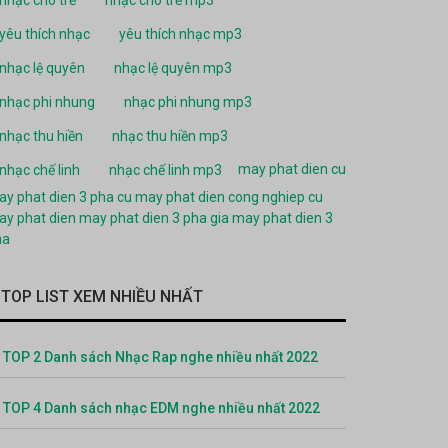
yêu thích nhạc
yêu thích nhạc mp3
nhạc lệ quyên
nhạc lệ quyên mp3
nhạc phi nhung
nhạc phi nhung mp3
nhạc thu hiền
nhạc thu hiền mp3
may phat dien cu
nhạc chế linh
nhạc chế linh mp3
y phat dien 3 pha cu
may phat dien cong nghiep cu
y phat dien
may phat dien 3 pha
gia may phat dien 3
ha
TOP LIST XEM NHIỀU NHẤT
TOP 2 Danh sách Nhạc Rap nghe nhiều nhất 2022
TOP 4 Danh sách nhạc EDM nghe nhiều nhất 2022