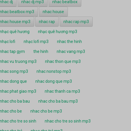
nhac dj
nhac dj mp3
nhac beatbox
nhac beatbox mp3
nhac house
nhac house mp3
nhac rap
nhac rap mp3
nhạc quê hương
nhạc quê hương mp3
nhạc lofi
nhạc lofi mp3
nhac the hinh
nhac tap gym
the hinh
nhac vang mp3
nhac vu truong mp3
nhac thon que mp3
nhac song mp3
nhac nonstop mp3
nhac dong que
nhac dong que mp3
nhac phat giao mp3
nhac thanh ca mp3
nhac cho ba bau
nhac cho ba bau mp3
nhac cho be
nhac cho be mp3
nhac cho tre so sinh
nhac cho tre so sinh mp3
nhạc cho trẻ
nhạc cho trẻ mp3