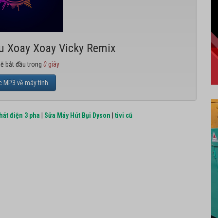
êu Xoay Xoay Vicky Remix
sẽ bắt đầu trong
0
giây
c MP3 về máy tính.
hát điện 3 pha
|
Sửa Máy Hút Bụi Dyson
|
tivi cũ