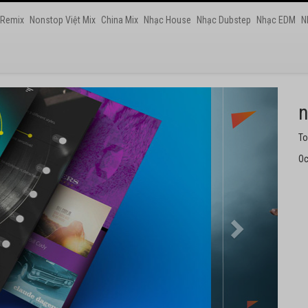
 Remix
Nonstop Việt Mix
China Mix
Nhạc House
Nhạc Dubstep
Nhạc EDM
N
n
Nh
Oc