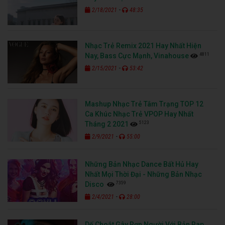
-
2/18/2021
48:35
Nhạc Trẻ Remix 2021 Hay Nhất Hiện
4811
Nay, Bass Cực Mạnh, Vinahouse
-
2/15/2021
53:42
Mashup Nhạc Trẻ Tâm Trạng TOP 12
Ca Khúc Nhạc Trẻ VPOP Hay Nhất
5123
Tháng 2 2021
-
2/9/2021
55:00
Những Bản Nhạc Dance Bất Hủ Hay
Nhất Mọi Thời Đại - Những Bản Nhạc
7359
Disco
-
2/4/2021
28:00
Dế Choắt Gây Rợn Người Với Bản Rap