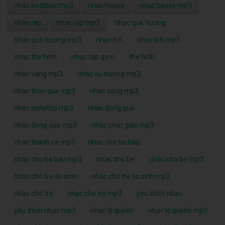
nhac beatbox mp3
nhac house
nhac house mp3
nhac rap
nhac rap mp3
nhạc quê hương
nhạc quê hương mp3
nhạc lofi
nhạc lofi mp3
nhac the hinh
nhac tap gym
the hinh
nhac vang mp3
nhac vu truong mp3
nhac thon que mp3
nhac song mp3
nhac nonstop mp3
nhac dong que
nhac dong que mp3
nhac phat giao mp3
nhac thanh ca mp3
nhac cho ba bau
nhac cho ba bau mp3
nhac cho be
nhac cho be mp3
nhac cho tre so sinh
nhac cho tre so sinh mp3
nhạc cho trẻ
nhạc cho trẻ mp3
yêu thích nhạc
yêu thích nhạc mp3
nhạc lệ quyên
nhạc lệ quyên mp3