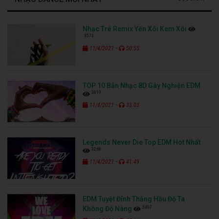
Nhạc Trẻ Remix Yến Xôi Kem Xôi
3573
-
11/4/2021
50:55
TOP 10 Bản Nhạc 8D Gây Nghiện EDM
3819
-
11/4/2021
33:03
Legends Never Die Top EDM Hot Nhất
3268
-
11/4/2021
41:49
EDM Tuyệt Đỉnh Thằng Hầu Độ Ta
3497
Không Độ Nàng