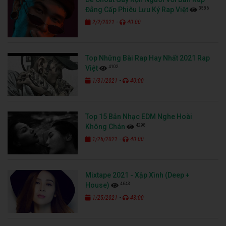
3586
Đẳng Cấp Phiêu Lưu Ký Rap Việt
-
2/2/2021
40:00
Top Những Bài Rap Hay Nhất 2021 Rap
4102
Việt
-
1/31/2021
40:00
Top 15 Bản Nhạc EDM Nghe Hoài
4298
Không Chán
-
1/26/2021
40:00
Mixtape 2021 - Xập Xình (Deep +
4643
House)
-
1/25/2021
43:00