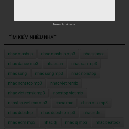
Powered by
netcore.vn
TÌM KIẾM NHIỀU NHẤT
nhạc mashup
nhạc mashup mp3
nhac dance
nhac dance mp3
nhac san
nhac san mp3
nhac song
nhac song mp3
nhac nonstop
nhac nonstop mp3
nhac viet remix
nhac viet remix mp3
nonstop viet mix
nonstop viet mix mp3
china mix
china mix mp3
nhac dubstep
nhac dubstep mp3
nhac edm
nhac edm mp3
nhac dj
nhac dj mp3
nhac beatbox