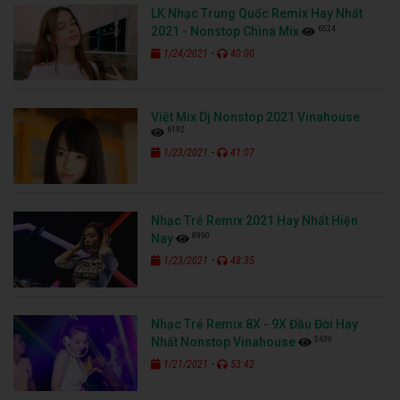
LK Nhạc Trung Quốc Remix Hay Nhất
6524
2021 - Nonstop China Mix
-
1/24/2021
40:00
Việt Mix Dj Nonstop 2021 Vinahouse
6192
-
1/23/2021
41:07
Nhạc Trẻ Remix 2021 Hay Nhất Hiện
8990
Nay
-
1/23/2021
48:35
Nhạc Trẻ Remix 8X - 9X Đầu Đời Hay
5639
Nhất Nonstop Vinahouse
-
1/21/2021
53:42