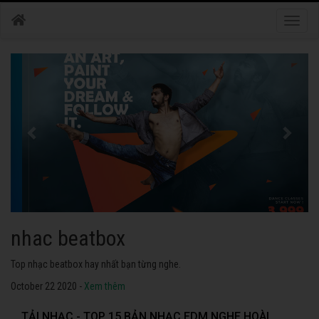
Toggle
naviga
nhac dance
Những bài nhạc dance tuyển chọn 2020 hay nhất.
October 22 2020 -
Xem thêm
TẢI NHẠC - TOP 15 BẢN NHẠC EDM NGHE HOÀI