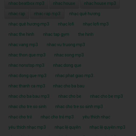
nhac beatbox mp3
nhac house
nhac house mp3
nhac rap
nhac rap mp3
nhạc quê hương
nhạc quê hương mp3
nhạc lofi
nhạc lofi mp3
nhac the hinh
nhac tap gym
the hinh
nhac vang mp3
nhac vu truong mp3
nhac thon que mp3
nhac song mp3
nhac nonstop mp3
nhac dong que
nhac dong que mp3
nhac phat giao mp3
nhac thanh ca mp3
nhac cho ba bau
nhac cho ba bau mp3
nhac cho be
nhac cho be mp3
nhac cho tre so sinh
nhac cho tre so sinh mp3
nhạc cho trẻ
nhạc cho trẻ mp3
yêu thích nhạc
yêu thích nhạc mp3
nhạc lệ quyên
nhạc lệ quyên mp3