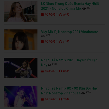
LK Nhạc Trung Quốc Remix Hay Nhất
6521
2021 - Nonstop China Mix
-
1/24/2021
40:00
Việt Mix Dj Nonstop 2021 Vinahouse
6189
-
1/23/2021
41:07
Nhạc Trẻ Remix 2021 Hay Nhất Hiện
8987
Nay
-
1/23/2021
48:35
Nhạc Trẻ Remix 8X - 9X Đầu Đời Hay
5636
Nhất Nonstop Vinahouse
-
1/21/2021
53:42