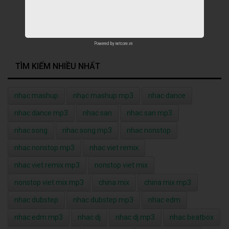
Powered by
netcore.vn
TÌM KIẾM NHIỀU NHẤT
nhạc mashup
nhạc mashup mp3
nhac dance
nhac dance mp3
nhac san
nhac san mp3
nhac song
nhac song mp3
nhac nonstop
nhac nonstop mp3
nhac viet remix
nhac viet remix mp3
nonstop viet mix
nonstop viet mix mp3
china mix
china mix mp3
nhac dubstep
nhac dubstep mp3
nhac edm
nhac edm mp3
nhac dj
nhac dj mp3
nhac beatbox