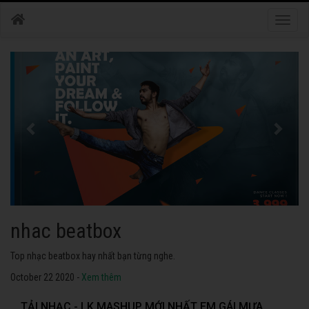
Toggle
naviga
nhac dance
Những bài nhạc dance tuyển chọn 2020 hay nhất.
October 22 2020 -
Xem thêm
TẢI NHẠC - LK MASHUP MỚI NHẤT EM GÁI MƯA