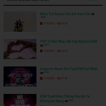
Nhạc Trẻ Remix Yến Xôi Kem Xôi
3568
-
11/4/2021
50:55
TOP 10 Bản Nhạc 8D Gây Nghiện EDM
3815
-
11/4/2021
33:03
Legends Never Die Top EDM Hot Nhất
3264
-
11/4/2021
41:49
EDM Tuyệt Đỉnh Thằng Hầu Độ Ta
3492
Không Độ Nàng