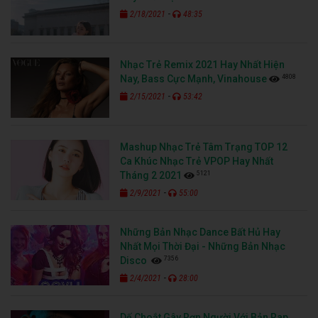
-
2/18/2021
48:35
Nhạc Trẻ Remix 2021 Hay Nhất Hiện
4808
Nay, Bass Cực Mạnh, Vinahouse
-
2/15/2021
53:42
Mashup Nhạc Trẻ Tâm Trạng TOP 12
Ca Khúc Nhạc Trẻ VPOP Hay Nhất
5121
Tháng 2 2021
-
2/9/2021
55:00
Những Bản Nhạc Dance Bất Hủ Hay
Nhất Mọi Thời Đại - Những Bản Nhạc
7356
Disco
-
2/4/2021
28:00
Dế Choắt Gây Rợn Người Với Bản Rap