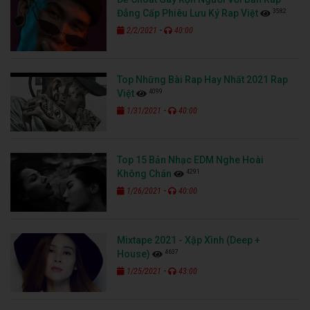
3582
Đẳng Cấp Phiêu Lưu Ký Rap Việt
-
2/2/2021
40:00
Top Những Bài Rap Hay Nhất 2021 Rap
4099
Việt
-
1/31/2021
40:00
Top 15 Bản Nhạc EDM Nghe Hoài
4291
Không Chán
-
1/26/2021
40:00
Mixtape 2021 - Xập Xình (Deep +
4637
House)
-
1/25/2021
43:00