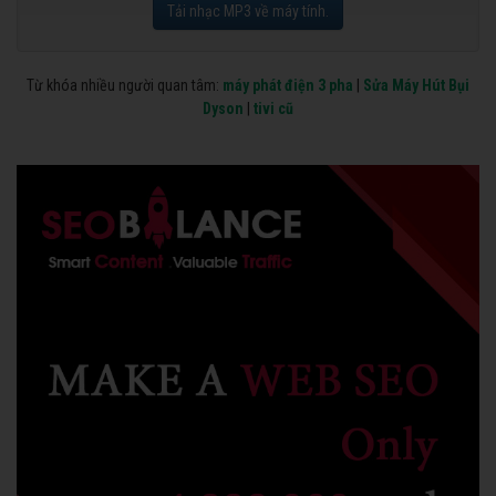
Tải nhạc MP3 về máy tính.
Từ khóa nhiều người quan tâm:
máy phát điện 3 pha
|
Sửa Máy Hút Bụi
Dyson
|
tivi cũ