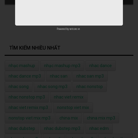
Powered by
netcore.vn
TÌM KIẾM NHIỀU NHẤT
nhạc mashup
nhạc mashup mp3
nhac dance
nhac dance mp3
nhac san
nhac san mp3
nhac song
nhac song mp3
nhac nonstop
nhac nonstop mp3
nhac viet remix
nhac viet remix mp3
nonstop viet mix
nonstop viet mix mp3
china mix
china mix mp3
nhac dubstep
nhac dubstep mp3
nhac edm