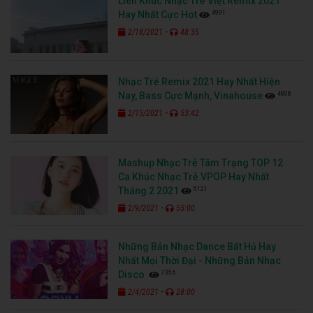
Liên Khúc Nhạc Trẻ Việt Remix 2021
4991
Hay Nhất Cực Hot
-
2/18/2021
48:35
Nhạc Trẻ Remix 2021 Hay Nhất Hiện
4808
Nay, Bass Cực Mạnh, Vinahouse
-
2/15/2021
53:42
Mashup Nhạc Trẻ Tâm Trạng TOP 12
Ca Khúc Nhạc Trẻ VPOP Hay Nhất
5121
Tháng 2 2021
-
2/9/2021
55:00
Những Bản Nhạc Dance Bất Hủ Hay
Nhất Mọi Thời Đại - Những Bản Nhạc
7356
Disco
-
2/4/2021
28:00