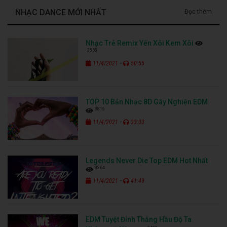
NHẠC DANCE MỚI NHẤT
Đọc thêm
Nhạc Trẻ Remix Yến Xôi Kem Xôi
3568
-
11/4/2021
50:55
TOP 10 Bản Nhạc 8D Gây Nghiện EDM
3815
-
11/4/2021
33:03
Legends Never Die Top EDM Hot Nhất
3264
-
11/4/2021
41:49
EDM Tuyệt Đỉnh Thằng Hầu Độ Ta