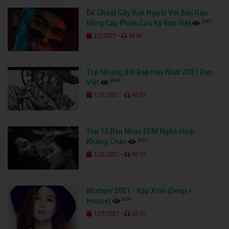
Dế Choắt Gây Rợn Người Với Bản Rap
3582
Đẳng Cấp Phiêu Lưu Ký Rap Việt
-
2/2/2021
40:00
Top Những Bài Rap Hay Nhất 2021 Rap
4099
Việt
-
1/31/2021
40:00
Top 15 Bản Nhạc EDM Nghe Hoài
4291
Không Chán
-
1/26/2021
40:00
Mixtape 2021 - Xập Xình (Deep +
4637
House)
-
1/25/2021
43:00