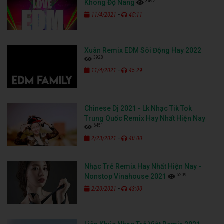
3492
Không Độ Nàng
-
11/4/2021
45:11
Xuân Remix EDM Sôi Động Hay 2022
3928
-
11/4/2021
45:29
Chinese Dj 2021 - Lk Nhạc Tik Tok
Trung Quốc Remix Hay Nhất Hiện Nay
6451
-
2/23/2021
40:00
Nhạc Trẻ Remix Hay Nhất Hiện Nay -
5209
Nonstop Vinahouse 2021
-
2/20/2021
43:00