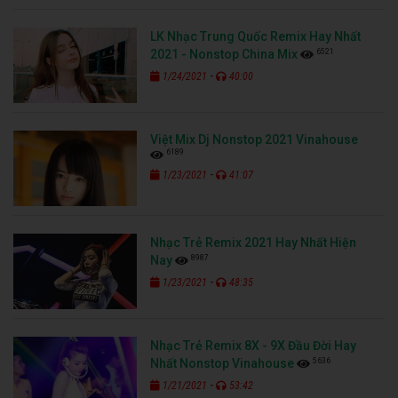
LK Nhạc Trung Quốc Remix Hay Nhất
6521
2021 - Nonstop China Mix
-
1/24/2021
40:00
Việt Mix Dj Nonstop 2021 Vinahouse
6189
-
1/23/2021
41:07
Nhạc Trẻ Remix 2021 Hay Nhất Hiện
8987
Nay
-
1/23/2021
48:35
Nhạc Trẻ Remix 8X - 9X Đầu Đời Hay
5636
Nhất Nonstop Vinahouse
-
1/21/2021
53:42