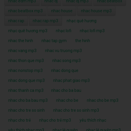
nhac edm mp3
nhac dj
nhac dj mp3
nhac beatbox
nhac beatbox mp3
nhac house
nhac house mp3
nhac rap
nhac rap mp3
nhạc quê hương
nhạc quê hương mp3
nhạc lofi
nhạc lofi mp3
nhac the hinh
nhac tap gym
the hinh
nhac vang mp3
nhac vu truong mp3
nhac thon que mp3
nhac song mp3
nhac nonstop mp3
nhac dong que
nhac dong que mp3
nhac phat giao mp3
nhac thanh ca mp3
nhac cho ba bau
nhac cho ba bau mp3
nhac cho be
nhac cho be mp3
nhac cho tre so sinh
nhac cho tre so sinh mp3
nhạc cho trẻ
nhạc cho trẻ mp3
yêu thích nhạc
yêu thích nhạc mp3
nhạc lệ quyên
nhạc lệ quyên mp3