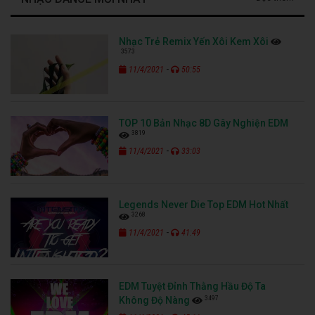
Nhạc Trẻ Remix Yến Xôi Kem Xôi
3573
-
11/4/2021
50:55
TOP 10 Bản Nhạc 8D Gây Nghiện EDM
3819
-
11/4/2021
33:03
Legends Never Die Top EDM Hot Nhất
3268
-
11/4/2021
41:49
EDM Tuyệt Đỉnh Thằng Hầu Độ Ta
3497
Không Độ Nàng