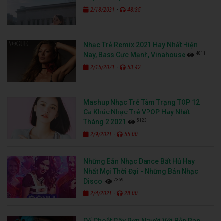
-
2/18/2021
48:35
Nhạc Trẻ Remix 2021 Hay Nhất Hiện
4811
Nay, Bass Cực Mạnh, Vinahouse
-
2/15/2021
53:42
Mashup Nhạc Trẻ Tâm Trạng TOP 12
Ca Khúc Nhạc Trẻ VPOP Hay Nhất
5123
Tháng 2 2021
-
2/9/2021
55:00
Những Bản Nhạc Dance Bất Hủ Hay
Nhất Mọi Thời Đại - Những Bản Nhạc
7359
Disco
-
2/4/2021
28:00
Dế Choắt Gây Rợn Người Với Bản Rap