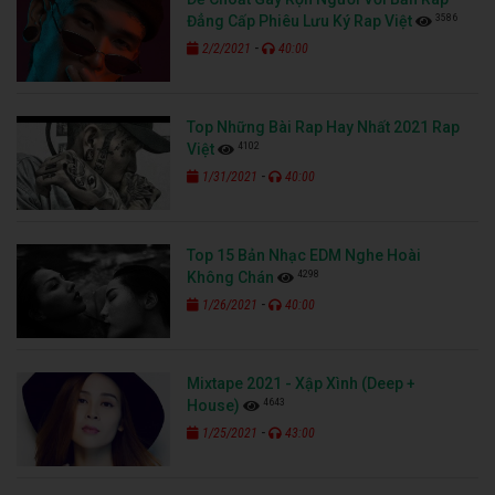
3586
Đẳng Cấp Phiêu Lưu Ký Rap Việt
-
2/2/2021
40:00
Top Những Bài Rap Hay Nhất 2021 Rap
4102
Việt
-
1/31/2021
40:00
Top 15 Bản Nhạc EDM Nghe Hoài
4298
Không Chán
-
1/26/2021
40:00
Mixtape 2021 - Xập Xình (Deep +
4643
House)
-
1/25/2021
43:00