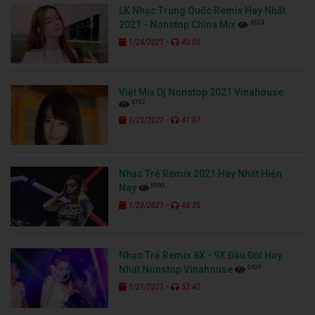
LK Nhạc Trung Quốc Remix Hay Nhất
6524
2021 - Nonstop China Mix
-
1/24/2021
40:00
Việt Mix Dj Nonstop 2021 Vinahouse
6192
-
1/23/2021
41:07
Nhạc Trẻ Remix 2021 Hay Nhất Hiện
8990
Nay
-
1/23/2021
48:35
Nhạc Trẻ Remix 8X - 9X Đầu Đời Hay
5639
Nhất Nonstop Vinahouse
-
1/21/2021
53:42