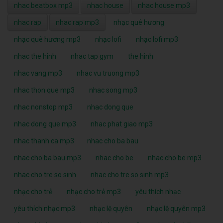
nhac beatbox mp3
nhac house
nhac house mp3
nhac rap
nhac rap mp3
nhạc quê hương
nhạc quê hương mp3
nhạc lofi
nhạc lofi mp3
nhac the hinh
nhac tap gym
the hinh
nhac vang mp3
nhac vu truong mp3
nhac thon que mp3
nhac song mp3
nhac nonstop mp3
nhac dong que
nhac dong que mp3
nhac phat giao mp3
nhac thanh ca mp3
nhac cho ba bau
nhac cho ba bau mp3
nhac cho be
nhac cho be mp3
nhac cho tre so sinh
nhac cho tre so sinh mp3
nhạc cho trẻ
nhạc cho trẻ mp3
yêu thích nhạc
yêu thích nhạc mp3
nhạc lệ quyên
nhạc lệ quyên mp3