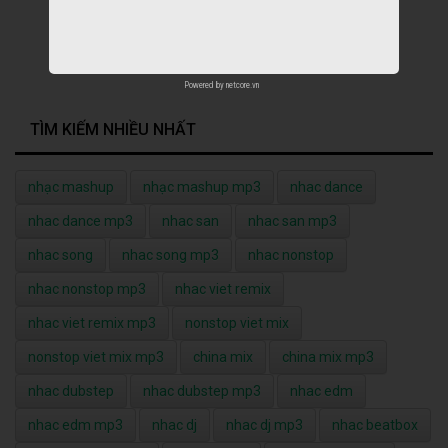
Powered by
netcore.vn
TÌM KIẾM NHIỀU NHẤT
nhạc mashup
nhạc mashup mp3
nhac dance
nhac dance mp3
nhac san
nhac san mp3
nhac song
nhac song mp3
nhac nonstop
nhac nonstop mp3
nhac viet remix
nhac viet remix mp3
nonstop viet mix
nonstop viet mix mp3
china mix
china mix mp3
nhac dubstep
nhac dubstep mp3
nhac edm
nhac edm mp3
nhac dj
nhac dj mp3
nhac beatbox