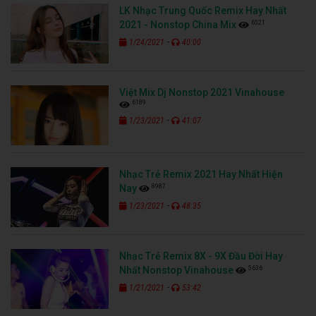
LK Nhạc Trung Quốc Remix Hay Nhất
6521
2021 - Nonstop China Mix
-
1/24/2021
40:00
Việt Mix Dj Nonstop 2021 Vinahouse
6189
-
1/23/2021
41:07
Nhạc Trẻ Remix 2021 Hay Nhất Hiện
8987
Nay
-
1/23/2021
48:35
Nhạc Trẻ Remix 8X - 9X Đầu Đời Hay
5636
Nhất Nonstop Vinahouse
-
1/21/2021
53:42