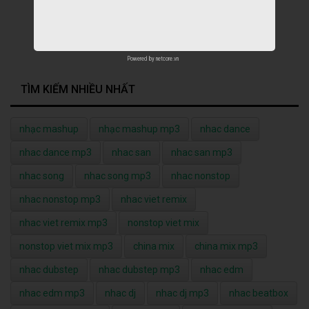
Powered by
netcore.vn
TÌM KIẾM NHIỀU NHẤT
nhạc mashup
nhạc mashup mp3
nhac dance
nhac dance mp3
nhac san
nhac san mp3
nhac song
nhac song mp3
nhac nonstop
nhac nonstop mp3
nhac viet remix
nhac viet remix mp3
nonstop viet mix
nonstop viet mix mp3
china mix
china mix mp3
nhac dubstep
nhac dubstep mp3
nhac edm
nhac edm mp3
nhac dj
nhac dj mp3
nhac beatbox