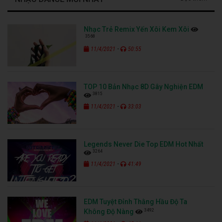
Nhạc Trẻ Remix Yến Xôi Kem Xôi
3568
-
11/4/2021
50:55
TOP 10 Bản Nhạc 8D Gây Nghiện EDM
3815
-
11/4/2021
33:03
Legends Never Die Top EDM Hot Nhất
3264
-
11/4/2021
41:49
EDM Tuyệt Đỉnh Thằng Hầu Độ Ta
3492
Không Độ Nàng