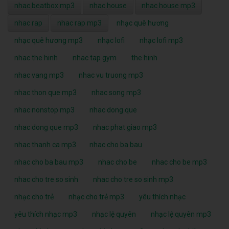
nhac beatbox mp3
nhac house
nhac house mp3
nhac rap
nhac rap mp3
nhạc quê hương
nhạc quê hương mp3
nhạc lofi
nhạc lofi mp3
nhac the hinh
nhac tap gym
the hinh
nhac vang mp3
nhac vu truong mp3
nhac thon que mp3
nhac song mp3
nhac nonstop mp3
nhac dong que
nhac dong que mp3
nhac phat giao mp3
nhac thanh ca mp3
nhac cho ba bau
nhac cho ba bau mp3
nhac cho be
nhac cho be mp3
nhac cho tre so sinh
nhac cho tre so sinh mp3
nhạc cho trẻ
nhạc cho trẻ mp3
yêu thích nhạc
yêu thích nhạc mp3
nhạc lệ quyên
nhạc lệ quyên mp3