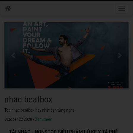
Toggle
naviga
nhac dance
Những bài nhạc dance tuyển chọn 2020 hay nhất.
October 22 2020 -
Xem thêm
TẢI NHẠC - NONSTOP SIÊU PHẨM LÚ KE Y TÁ PHÊ