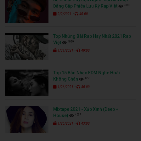
3582
Đẳng Cấp Phiêu Lưu Ký Rap Việt
-
2/2/2021
40:00
Top Những Bài Rap Hay Nhất 2021 Rap
4099
Việt
-
1/31/2021
40:00
Top 15 Bản Nhạc EDM Nghe Hoài
4291
Không Chán
-
1/26/2021
40:00
Mixtape 2021 - Xập Xình (Deep +
4637
House)
-
1/25/2021
43:00