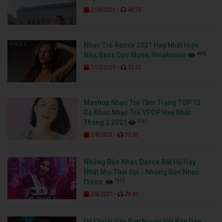
-
2/18/2021
48:35
Nhạc Trẻ Remix 2021 Hay Nhất Hiện
4808
Nay, Bass Cực Mạnh, Vinahouse
-
2/15/2021
53:42
Mashup Nhạc Trẻ Tâm Trạng TOP 12
Ca Khúc Nhạc Trẻ VPOP Hay Nhất
5121
Tháng 2 2021
-
2/9/2021
55:00
Những Bản Nhạc Dance Bất Hủ Hay
Nhất Mọi Thời Đại - Những Bản Nhạc
7356
Disco
-
2/4/2021
28:00
Dế Choắt Gây Rợn Người Với Bản Rap