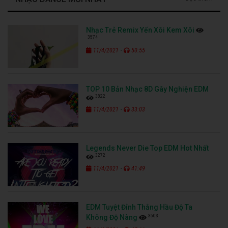
Nhạc Trẻ Remix Yến Xôi Kem Xôi
3574
-
11/4/2021
50:55
TOP 10 Bản Nhạc 8D Gây Nghiện EDM
3822
-
11/4/2021
33:03
Legends Never Die Top EDM Hot Nhất
3272
-
11/4/2021
41:49
EDM Tuyệt Đỉnh Thằng Hầu Độ Ta
3503
Không Độ Nàng