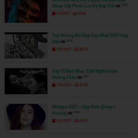
3588
Đẳng Cấp Phiêu Lưu Ký Rap Việt
-
2/2/2021
40:00
Top Những Bài Rap Hay Nhất 2021 Rap
4106
Việt
-
1/31/2021
40:00
Top 15 Bản Nhạc EDM Nghe Hoài
4301
Không Chán
-
1/26/2021
40:00
Mixtape 2021 - Xập Xình (Deep +
4644
House)
-
1/25/2021
43:00