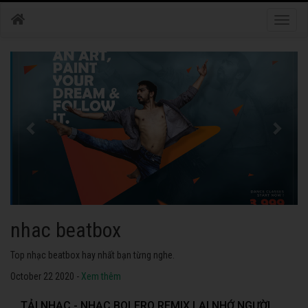
Toggle
naviga
nhac dance
Những bài nhạc dance tuyển chọn 2020 hay nhất.
October 22 2020 -
Xem thêm
TẢI NHẠC - NHẠC BOLERO REMIX LẠI NHỚ NGƯỜI