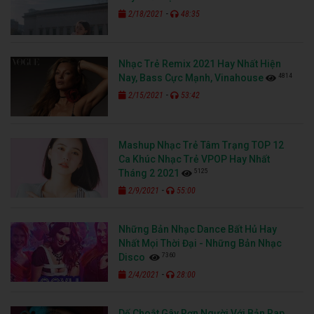
-
2/18/2021
48:35
Nhạc Trẻ Remix 2021 Hay Nhất Hiện
4814
Nay, Bass Cực Mạnh, Vinahouse
-
2/15/2021
53:42
Mashup Nhạc Trẻ Tâm Trạng TOP 12
Ca Khúc Nhạc Trẻ VPOP Hay Nhất
5125
Tháng 2 2021
-
2/9/2021
55:00
Những Bản Nhạc Dance Bất Hủ Hay
Nhất Mọi Thời Đại - Những Bản Nhạc
7360
Disco
-
2/4/2021
28:00
Dế Choắt Gây Rợn Người Với Bản Rap