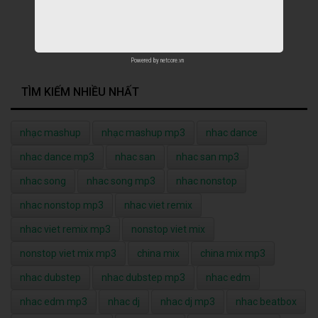
Powered by
netcore.vn
TÌM KIẾM NHIỀU NHẤT
nhạc mashup
nhạc mashup mp3
nhac dance
nhac dance mp3
nhac san
nhac san mp3
nhac song
nhac song mp3
nhac nonstop
nhac nonstop mp3
nhac viet remix
nhac viet remix mp3
nonstop viet mix
nonstop viet mix mp3
china mix
china mix mp3
nhac dubstep
nhac dubstep mp3
nhac edm
nhac edm mp3
nhac dj
nhac dj mp3
nhac beatbox