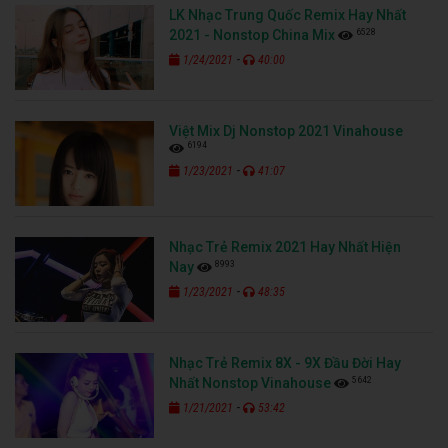
LK Nhạc Trung Quốc Remix Hay Nhất
6528
2021 - Nonstop China Mix
-
1/24/2021
40:00
Việt Mix Dj Nonstop 2021 Vinahouse
6194
-
1/23/2021
41:07
Nhạc Trẻ Remix 2021 Hay Nhất Hiện
8993
Nay
-
1/23/2021
48:35
Nhạc Trẻ Remix 8X - 9X Đầu Đời Hay
5642
Nhất Nonstop Vinahouse
-
1/21/2021
53:42