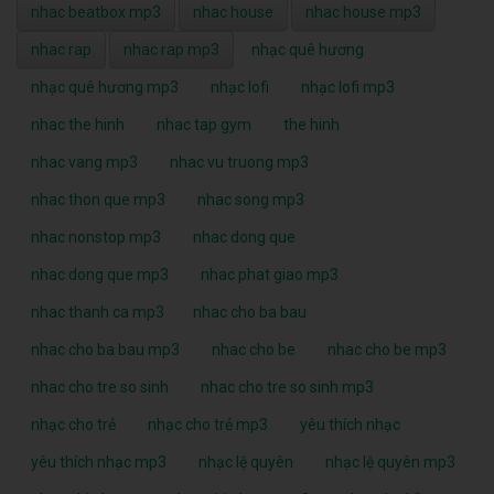
nhac beatbox mp3
nhac house
nhac house mp3
nhac rap
nhac rap mp3
nhạc quê hương
nhạc quê hương mp3
nhạc lofi
nhạc lofi mp3
nhac the hinh
nhac tap gym
the hinh
nhac vang mp3
nhac vu truong mp3
nhac thon que mp3
nhac song mp3
nhac nonstop mp3
nhac dong que
nhac dong que mp3
nhac phat giao mp3
nhac thanh ca mp3
nhac cho ba bau
nhac cho ba bau mp3
nhac cho be
nhac cho be mp3
nhac cho tre so sinh
nhac cho tre so sinh mp3
nhạc cho trẻ
nhạc cho trẻ mp3
yêu thích nhạc
yêu thích nhạc mp3
nhạc lệ quyên
nhạc lệ quyên mp3