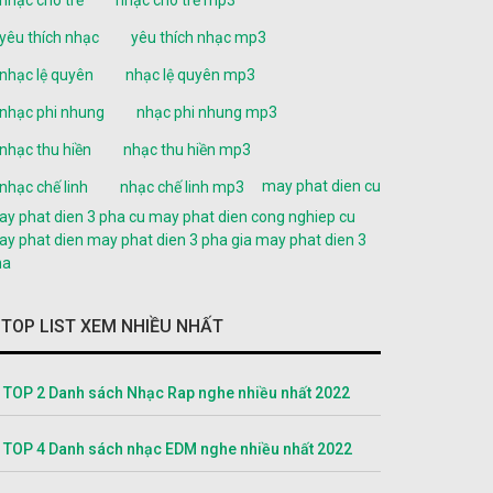
yêu thích nhạc
yêu thích nhạc mp3
nhạc lệ quyên
nhạc lệ quyên mp3
nhạc phi nhung
nhạc phi nhung mp3
nhạc thu hiền
nhạc thu hiền mp3
may phat dien cu
nhạc chế linh
nhạc chế linh mp3
y phat dien 3 pha cu
may phat dien cong nghiep cu
y phat dien
may phat dien 3 pha
gia may phat dien 3
ha
TOP LIST XEM NHIỀU NHẤT
TOP 2 Danh sách Nhạc Rap nghe nhiều nhất 2022
TOP 4 Danh sách nhạc EDM nghe nhiều nhất 2022