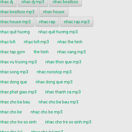
nhac dj
nhac dj mp3
nhac beatbox
nhac beatbox mp3
nhac house
nhac house mp3
nhac rap
nhac rap mp3
nhạc quê hương
nhạc quê hương mp3
nhạc lofi
nhạc lofi mp3
nhac the hinh
nhac tap gym
the hinh
nhac vang mp3
nhac vu truong mp3
nhac thon que mp3
nhac song mp3
nhac nonstop mp3
nhac dong que
nhac dong que mp3
nhac phat giao mp3
nhac thanh ca mp3
nhac cho ba bau
nhac cho ba bau mp3
nhac cho be
nhac cho be mp3
nhac cho tre so sinh
nhac cho tre so sinh mp3
nhạc cho trẻ
nhạc cho trẻ mp3