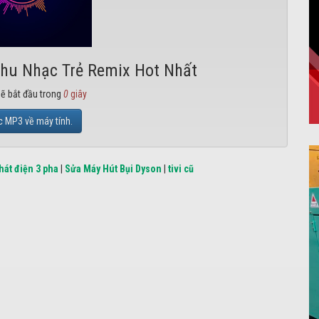
Thu Nhạc Trẻ Remix Hot Nhất
sẽ bắt đầu trong
0
giây
c MP3 về máy tính.
hát điện 3 pha
|
Sửa Máy Hút Bụi Dyson
|
tivi cũ