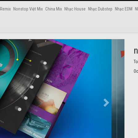
 Remix
Nonstop Việt Mix
China Mix
Nhạc House
Nhạc Dubstep
Nhạc EDM
N
n
Nh
Oc