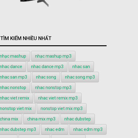
TÌM KIẾM NHIỀU NHẤT
nhạc mashup
nhạc mashup mp3
nhac dance
nhac dance mp3
nhac san
nhac san mp3
nhac song
nhac song mp3
nhac nonstop
nhac nonstop mp3
nhac viet remix
nhac viet remix mp3
nonstop viet mix
nonstop viet mix mp3
china mix
china mix mp3
nhac dubstep
nhac dubstep mp3
nhac edm
nhac edm mp3