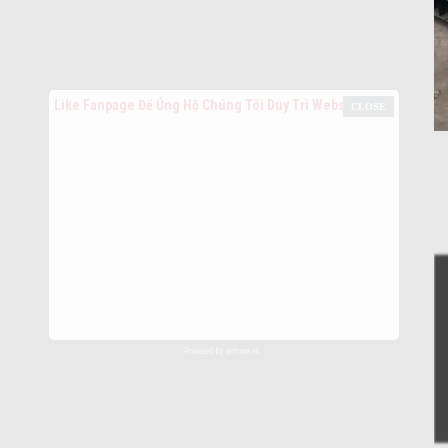
Like Fanpage Để Ủng Hộ Chúng Tôi Duy Trì Website
Powered by
netcore.vn