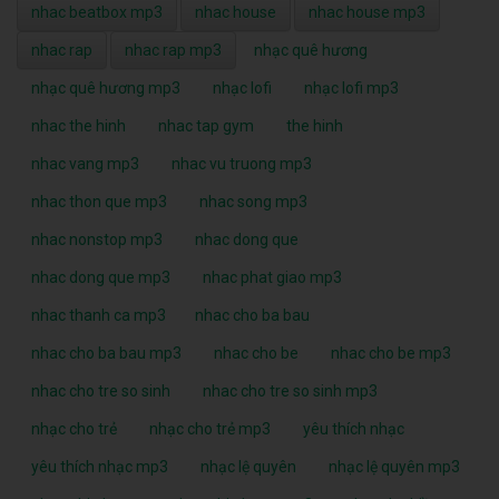
nhac beatbox mp3
nhac house
nhac house mp3
nhac rap
nhac rap mp3
nhạc quê hương
nhạc quê hương mp3
nhạc lofi
nhạc lofi mp3
nhac the hinh
nhac tap gym
the hinh
nhac vang mp3
nhac vu truong mp3
nhac thon que mp3
nhac song mp3
nhac nonstop mp3
nhac dong que
nhac dong que mp3
nhac phat giao mp3
nhac thanh ca mp3
nhac cho ba bau
nhac cho ba bau mp3
nhac cho be
nhac cho be mp3
nhac cho tre so sinh
nhac cho tre so sinh mp3
nhạc cho trẻ
nhạc cho trẻ mp3
yêu thích nhạc
yêu thích nhạc mp3
nhạc lệ quyên
nhạc lệ quyên mp3