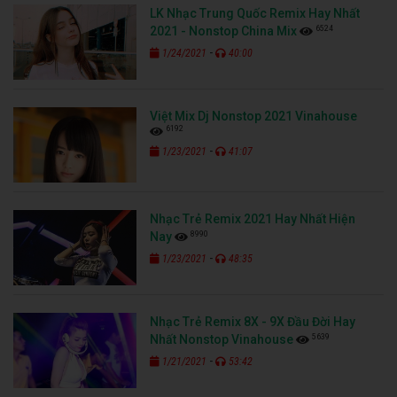
LK Nhạc Trung Quốc Remix Hay Nhất
6524
2021 - Nonstop China Mix
-
1/24/2021
40:00
Việt Mix Dj Nonstop 2021 Vinahouse
6192
-
1/23/2021
41:07
Nhạc Trẻ Remix 2021 Hay Nhất Hiện
8990
Nay
-
1/23/2021
48:35
Nhạc Trẻ Remix 8X - 9X Đầu Đời Hay
5639
Nhất Nonstop Vinahouse
-
1/21/2021
53:42