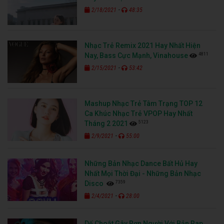
-
2/18/2021
48:35
Nhạc Trẻ Remix 2021 Hay Nhất Hiện
4811
Nay, Bass Cực Mạnh, Vinahouse
-
2/15/2021
53:42
Mashup Nhạc Trẻ Tâm Trạng TOP 12
Ca Khúc Nhạc Trẻ VPOP Hay Nhất
5123
Tháng 2 2021
-
2/9/2021
55:00
Những Bản Nhạc Dance Bất Hủ Hay
Nhất Mọi Thời Đại - Những Bản Nhạc
7359
Disco
-
2/4/2021
28:00
Dế Choắt Gây Rợn Người Với Bản Rap