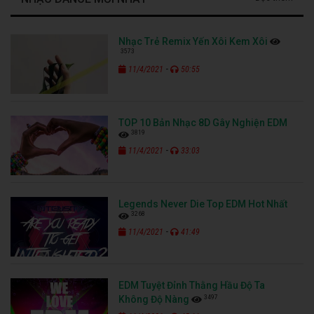
Nhạc Trẻ Remix Yến Xôi Kem Xôi
3573
-
11/4/2021
50:55
TOP 10 Bản Nhạc 8D Gây Nghiện EDM
3819
-
11/4/2021
33:03
Legends Never Die Top EDM Hot Nhất
3268
-
11/4/2021
41:49
EDM Tuyệt Đỉnh Thằng Hầu Độ Ta
3497
Không Độ Nàng