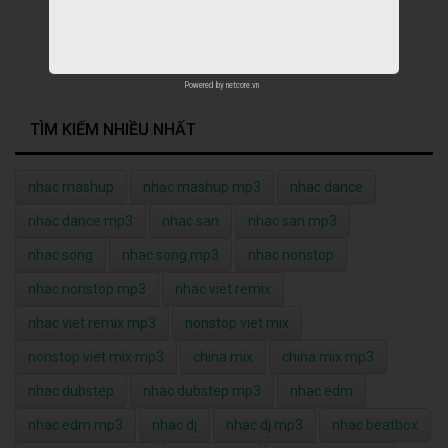
Powered by
netcore.vn
TÌM KIẾM NHIỀU NHẤT
nhạc mashup
nhạc mashup mp3
nhac dance
nhac dance mp3
nhac san
nhac san mp3
nhac song
nhac song mp3
nhac nonstop
nhac nonstop mp3
nhac viet remix
nhac viet remix mp3
nonstop viet mix
nonstop viet mix mp3
china mix
china mix mp3
nhac dubstep
nhac dubstep mp3
nhac edm
nhac edm mp3
nhac dj
nhac dj mp3
nhac beatbox