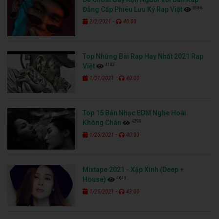
3586
Đẳng Cấp Phiêu Lưu Ký Rap Việt
-
2/2/2021
40:00
Top Những Bài Rap Hay Nhất 2021 Rap
4102
Việt
-
1/31/2021
40:00
Top 15 Bản Nhạc EDM Nghe Hoài
4298
Không Chán
-
1/26/2021
40:00
Mixtape 2021 - Xập Xình (Deep +
4643
House)
-
1/25/2021
43:00