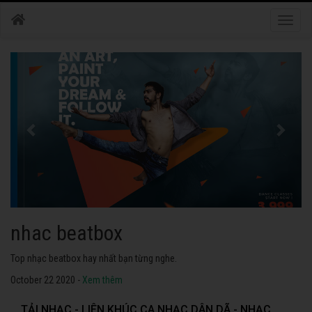
Toggle
naviga
nhac dance
Những bài nhạc dance tuyển chọn 2020 hay nhất.
October 22 2020 -
Xem thêm
TẢI NHẠC - LIÊN KHÚC CA NHẠC DÂN DÃ - NHẠC