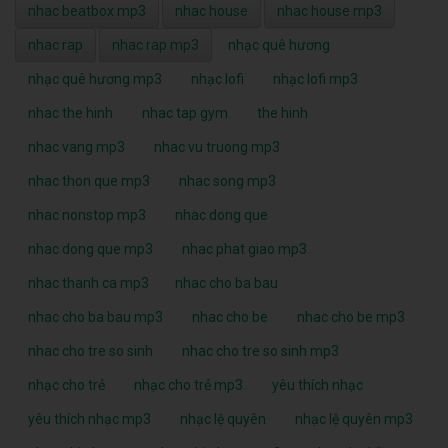
nhac beatbox mp3
nhac house
nhac house mp3
nhac rap
nhac rap mp3
nhạc quê hương
nhạc quê hương mp3
nhạc lofi
nhạc lofi mp3
nhac the hinh
nhac tap gym
the hinh
nhac vang mp3
nhac vu truong mp3
nhac thon que mp3
nhac song mp3
nhac nonstop mp3
nhac dong que
nhac dong que mp3
nhac phat giao mp3
nhac thanh ca mp3
nhac cho ba bau
nhac cho ba bau mp3
nhac cho be
nhac cho be mp3
nhac cho tre so sinh
nhac cho tre so sinh mp3
nhạc cho trẻ
nhạc cho trẻ mp3
yêu thích nhạc
yêu thích nhạc mp3
nhạc lệ quyên
nhạc lệ quyên mp3