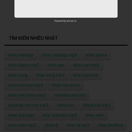
Powered by
netcore.vn
TÌM KIẾM NHIỀU NHẤT
nhạc mashup
nhạc mashup mp3
nhac dance
nhac dance mp3
nhac san
nhac san mp3
nhac song
nhac song mp3
nhac nonstop
nhac nonstop mp3
nhac viet remix
nhac viet remix mp3
nonstop viet mix
nonstop viet mix mp3
china mix
china mix mp3
nhac dubstep
nhac dubstep mp3
nhac edm
nhac edm mp3
nhac dj
nhac dj mp3
nhac beatbox