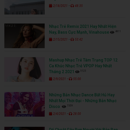
-
2/18/2021
48:35
Nhạc Trẻ Remix 2021 Hay Nhất Hiện
4811
Nay, Bass Cực Mạnh, Vinahouse
-
2/15/2021
53:42
Mashup Nhạc Trẻ Tâm Trạng TOP 12
Ca Khúc Nhạc Trẻ VPOP Hay Nhất
5123
Tháng 2 2021
-
2/9/2021
55:00
Những Bản Nhạc Dance Bất Hủ Hay
Nhất Mọi Thời Đại - Những Bản Nhạc
7359
Disco
-
2/4/2021
28:00
Dế Choắt Gây Rợn Người Với Bản Rap