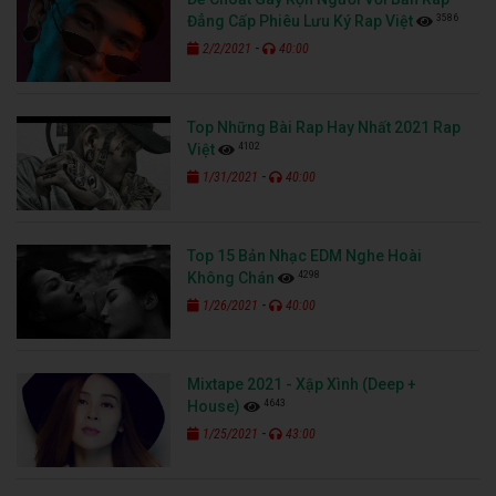
3586
Đẳng Cấp Phiêu Lưu Ký Rap Việt
-
2/2/2021
40:00
Top Những Bài Rap Hay Nhất 2021 Rap
4102
Việt
-
1/31/2021
40:00
Top 15 Bản Nhạc EDM Nghe Hoài
4298
Không Chán
-
1/26/2021
40:00
Mixtape 2021 - Xập Xình (Deep +
4643
House)
-
1/25/2021
43:00