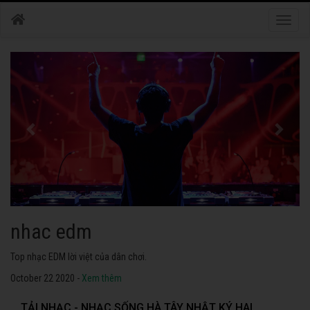
Toggle
naviga
nhac edm
Top nhạc EDM lời việt của dân chơi.
October 22 2020 -
Xem thêm
TẢI NHẠC - NHẠC SỐNG HÀ TÂY NHẬT KÝ HAI