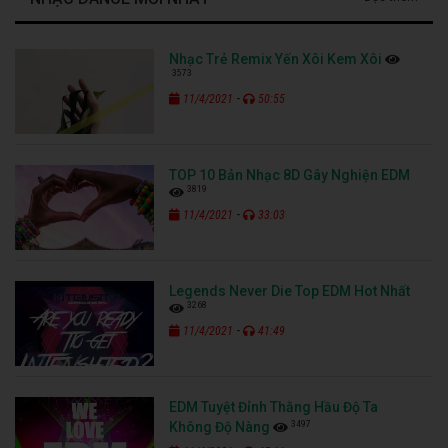
Nhạc Trẻ Remix Yến Xôi Kem Xôi
3573
-
11/4/2021
50:55
TOP 10 Bản Nhạc 8D Gây Nghiện EDM
3819
-
11/4/2021
33:03
Legends Never Die Top EDM Hot Nhất
3268
-
11/4/2021
41:49
EDM Tuyệt Đỉnh Thằng Hầu Độ Ta
3497
Không Độ Nàng