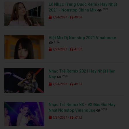
LK Nhạc Trung Quốc Remix Hay Nhất
6524
2021 - Nonstop China Mix
-
1/24/2021
40:00
Việt Mix Dj Nonstop 2021 Vinahouse
6192
-
1/23/2021
41:07
Nhạc Trẻ Remix 2021 Hay Nhất Hiện
8990
Nay
-
1/23/2021
48:35
Nhạc Trẻ Remix 8X - 9X Đầu Đời Hay
5639
Nhất Nonstop Vinahouse
-
1/21/2021
53:42