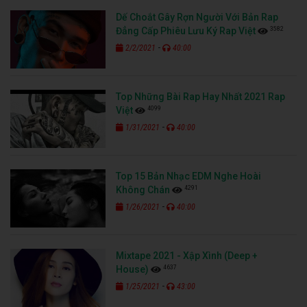
Dế Choắt Gây Rợn Người Với Bản Rap
3582
Đẳng Cấp Phiêu Lưu Ký Rap Việt
-
2/2/2021
40:00
Top Những Bài Rap Hay Nhất 2021 Rap
4099
Việt
-
1/31/2021
40:00
Top 15 Bản Nhạc EDM Nghe Hoài
4291
Không Chán
-
1/26/2021
40:00
Mixtape 2021 - Xập Xình (Deep +
4637
House)
-
1/25/2021
43:00