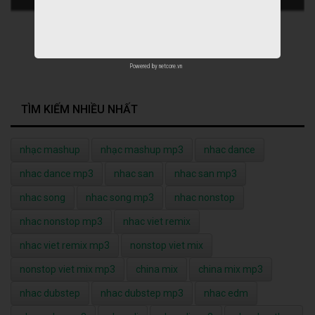
Powered by
netcore.vn
TÌM KIẾM NHIỀU NHẤT
nhạc mashup
nhạc mashup mp3
nhac dance
nhac dance mp3
nhac san
nhac san mp3
nhac song
nhac song mp3
nhac nonstop
nhac nonstop mp3
nhac viet remix
nhac viet remix mp3
nonstop viet mix
nonstop viet mix mp3
china mix
china mix mp3
nhac dubstep
nhac dubstep mp3
nhac edm