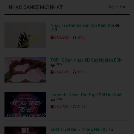
NHẠC DANCE MỚI NHẤT
Đọc thêm
Nhạc Trẻ Remix Yến Xôi Kem Xôi
3568
-
11/4/2021
50:55
TOP 10 Bản Nhạc 8D Gây Nghiện EDM
3815
-
11/4/2021
33:03
Legends Never Die Top EDM Hot Nhất
3264
-
11/4/2021
41:49
EDM Tuyệt Đỉnh Thằng Hầu Độ Ta