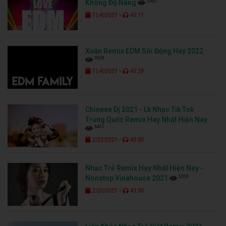
3492
Không Độ Nàng
-
11/4/2021
45:11
Xuân Remix EDM Sôi Động Hay 2022
3928
-
11/4/2021
45:29
Chinese Dj 2021 - Lk Nhạc Tik Tok
Trung Quốc Remix Hay Nhất Hiện Nay
6451
-
2/23/2021
40:00
Nhạc Trẻ Remix Hay Nhất Hiện Nay -
5209
Nonstop Vinahouse 2021
-
2/20/2021
43:00