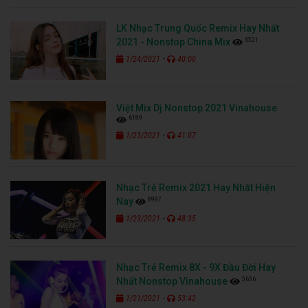
LK Nhạc Trung Quốc Remix Hay Nhất
6521
2021 - Nonstop China Mix
-
1/24/2021
40:00
Việt Mix Dj Nonstop 2021 Vinahouse
6189
-
1/23/2021
41:07
Nhạc Trẻ Remix 2021 Hay Nhất Hiện
8987
Nay
-
1/23/2021
48:35
Nhạc Trẻ Remix 8X - 9X Đầu Đời Hay
5636
Nhất Nonstop Vinahouse
-
1/21/2021
53:42