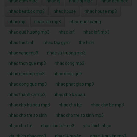
nhac edm mp3
nhac dj
nhac dj mp3
nhac beatbox
nhac beatbox mp3
nhac house
nhac house mp3
nhac rap
nhac rap mp3
nhạc quê hương
nhạc quê hương mp3
nhạc lofi
nhạc lofi mp3
nhac the hinh
nhac tap gym
the hinh
nhac vang mp3
nhac vu truong mp3
nhac thon que mp3
nhac song mp3
nhac nonstop mp3
nhac dong que
nhac dong que mp3
nhac phat giao mp3
nhac thanh ca mp3
nhac cho ba bau
nhac cho ba bau mp3
nhac cho be
nhac cho be mp3
nhac cho tre so sinh
nhac cho tre so sinh mp3
nhạc cho trẻ
nhạc cho trẻ mp3
yêu thích nhạc
yêu thích nhạc mp3
nhạc lệ quyên
nhạc lệ quyên mp3