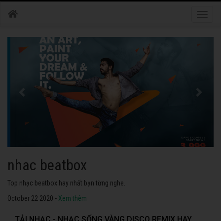
Toggle
naviga
nhac dance
Những bài nhạc dance tuyển chọn 2020 hay nhất.
October 22 2020 -
Xem thêm
TẢI NHẠC - NHẠC SỐNG VÀNG DISCO REMIX HAY