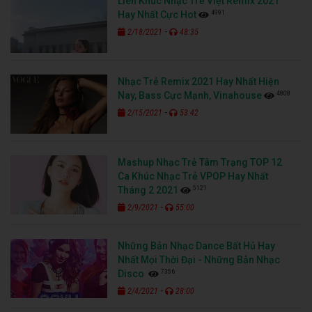
Liên Khúc Nhạc Trẻ Việt Remix 2021
4991
Hay Nhất Cực Hot
-
2/18/2021
48:35
Nhạc Trẻ Remix 2021 Hay Nhất Hiện
4808
Nay, Bass Cực Mạnh, Vinahouse
-
2/15/2021
53:42
Mashup Nhạc Trẻ Tâm Trạng TOP 12
Ca Khúc Nhạc Trẻ VPOP Hay Nhất
5121
Tháng 2 2021
-
2/9/2021
55:00
Những Bản Nhạc Dance Bất Hủ Hay
Nhất Mọi Thời Đại - Những Bản Nhạc
7356
Disco
-
2/4/2021
28:00