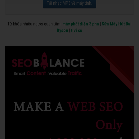
Tải nhạc MP3 về máy tính.
Từ khóa nhiều người quan tâm:
máy phát điện 3 pha
|
Sửa Máy Hút Bụi
Dyson
|
tivi cũ