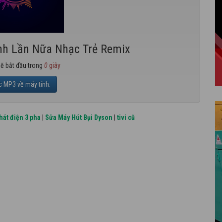
Anh Lần Nữa Nhạc Trẻ Remix
sẽ bắt đầu trong
0
giây
c MP3 về máy tính.
hát điện 3 pha
|
Sửa Máy Hút Bụi Dyson
|
tivi cũ