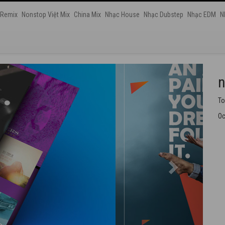
 Remix
Nonstop Việt Mix
China Mix
Nhạc House
Nhạc Dubstep
Nhạc EDM
N
n
Nh
Oc