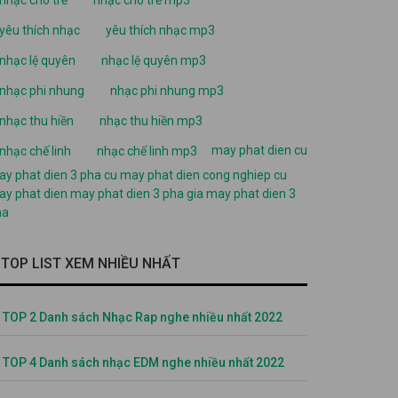
yêu thích nhạc
yêu thích nhạc mp3
nhạc lệ quyên
nhạc lệ quyên mp3
nhạc phi nhung
nhạc phi nhung mp3
nhạc thu hiền
nhạc thu hiền mp3
may phat dien cu
nhạc chế linh
nhạc chế linh mp3
y phat dien 3 pha cu
may phat dien cong nghiep cu
y phat dien
may phat dien 3 pha
gia may phat dien 3
ha
TOP LIST XEM NHIỀU NHẤT
TOP 2 Danh sách Nhạc Rap nghe nhiều nhất 2022
TOP 4 Danh sách nhạc EDM nghe nhiều nhất 2022