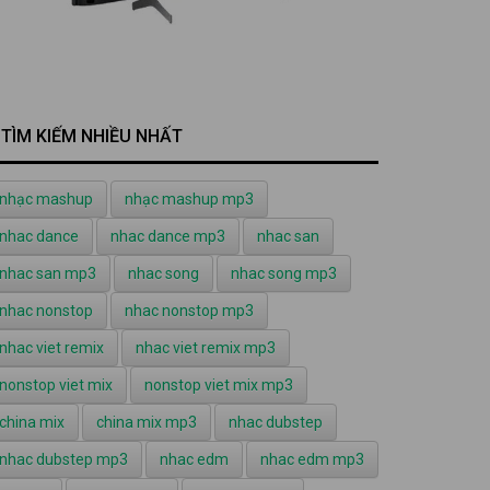
TÌM KIẾM NHIỀU NHẤT
nhạc mashup
nhạc mashup mp3
nhac dance
nhac dance mp3
nhac san
nhac san mp3
nhac song
nhac song mp3
nhac nonstop
nhac nonstop mp3
nhac viet remix
nhac viet remix mp3
nonstop viet mix
nonstop viet mix mp3
china mix
china mix mp3
nhac dubstep
nhac dubstep mp3
nhac edm
nhac edm mp3