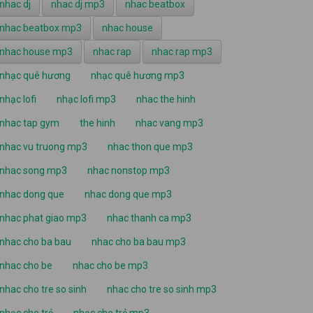
nhac dj
nhac dj mp3
nhac beatbox
nhac beatbox mp3
nhac house
nhac house mp3
nhac rap
nhac rap mp3
nhạc quê hương
nhạc quê hương mp3
nhạc lofi
nhạc lofi mp3
nhac the hinh
nhac tap gym
the hinh
nhac vang mp3
nhac vu truong mp3
nhac thon que mp3
nhac song mp3
nhac nonstop mp3
nhac dong que
nhac dong que mp3
nhac phat giao mp3
nhac thanh ca mp3
nhac cho ba bau
nhac cho ba bau mp3
nhac cho be
nhac cho be mp3
nhac cho tre so sinh
nhac cho tre so sinh mp3
nhạc cho trẻ
nhạc cho trẻ mp3