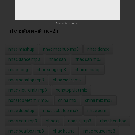
Powered by
netcore.vn
TÌM KIẾM NHIỀU NHẤT
nhạc mashup
nhạc mashup mp3
nhac dance
nhac dance mp3
nhac san
nhac san mp3
nhac song
nhac song mp3
nhac nonstop
nhac nonstop mp3
nhac viet remix
nhac viet remix mp3
nonstop viet mix
nonstop viet mix mp3
china mix
china mix mp3
nhac dubstep
nhac dubstep mp3
nhac edm
nhac edm mp3
nhac dj
nhac dj mp3
nhac beatbox
nhac beatbox mp3
nhac house
nhac house mp3