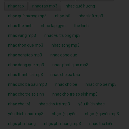
nhac rap
nhac rap mp3
nhạc quê hương
nhạc quê hương mp3
nhạc lofi
nhạc lofi mp3
nhac the hinh
nhac tap gym
the hinh
nhac vang mp3
nhac vu truong mp3
nhac thon que mp3
nhac song mp3
nhac nonstop mp3
nhac dong que
nhac dong que mp3
nhac phat giao mp3
nhac thanh ca mp3
nhac cho ba bau
nhac cho ba bau mp3
nhac cho be
nhac cho be mp3
nhac cho tre so sinh
nhac cho tre so sinh mp3
nhạc cho trẻ
nhạc cho trẻ mp3
yêu thích nhạc
yêu thích nhạc mp3
nhạc lệ quyên
nhạc lệ quyên mp3
nhạc phi nhung
nhạc phi nhung mp3
nhạc thu hiền