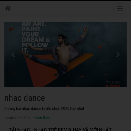
Toggle
naviga
nhac dance
Những bài nhạc dance tuyển chọn 2020 hay nhất.
October 22 2020 -
Xem thêm
TẢI NHẠC - NHẠC TRẺ REMIX HAY VÀ MỚI NHẤT