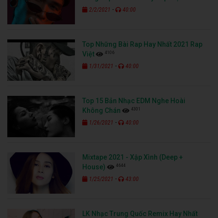
-
2/2/2021
40:00
Top Những Bài Rap Hay Nhất 2021 Rap
4106
Việt
-
1/31/2021
40:00
Top 15 Bản Nhạc EDM Nghe Hoài
4301
Không Chán
-
1/26/2021
40:00
Mixtape 2021 - Xập Xình (Deep +
4644
House)
-
1/25/2021
43:00
LK Nhạc Trung Quốc Remix Hay Nhất