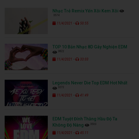
Nhạc Trẻ Remix Yến Xôi Kem Xôi
3574
-
11/4/2021
50:55
TOP 10 Bản Nhạc 8D Gây Nghiện EDM
3822
-
11/4/2021
33:03
Legends Never Die Top EDM Hot Nhất
3272
-
11/4/2021
41:49
EDM Tuyệt Đỉnh Thằng Hầu Độ Ta
3503
Không Độ Nàng
-
11/4/2021
45:11