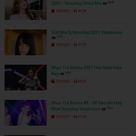
6528
2021 - Nonstop China Mix
-
1/24/2021
40:00
Việt Mix Dj Nonstop 2021 Vinahouse
6194
-
1/23/2021
41:07
Nhạc Trẻ Remix 2021 Hay Nhất Hiện
8993
Nay
-
1/23/2021
48:35
Nhạc Trẻ Remix 8X - 9X Đầu Đời Hay
5642
Nhất Nonstop Vinahouse
-
1/21/2021
53:42