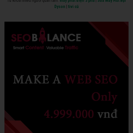
Từ khóa nhiều người quan tâm:
máy phát điện 3 pha
|
Sửa Máy Hút Bụi
Dyson
|
tivi cũ