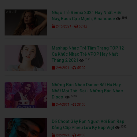
Nhạc Trẻ Remix 2021 Hay Nhất Hiện
4808
Nay, Bass Cực Mạnh, Vinahouse
-
2/15/2021
53:42
Mashup Nhạc Trẻ Tâm Trạng TOP 12
Ca Khúc Nhạc Trẻ VPOP Hay Nhất
5121
Tháng 2 2021
-
2/9/2021
55:00
Những Bản Nhạc Dance Bất Hủ Hay
Nhất Mọi Thời Đại - Những Bản Nhạc
7356
Disco
-
2/4/2021
28:00
Dế Choắt Gây Rợn Người Với Bản Rap
3582
Đẳng Cấp Phiêu Lưu Ký Rap Việt
-
2/2/2021
40:00