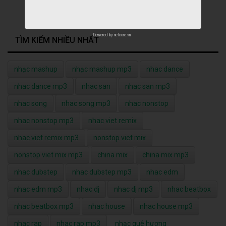
Powered by
netcore.vn
TÌM KIẾM NHIỀU NHẤT
nhạc mashup
nhạc mashup mp3
nhac dance
nhac dance mp3
nhac san
nhac san mp3
nhac song
nhac song mp3
nhac nonstop
nhac nonstop mp3
nhac viet remix
nhac viet remix mp3
nonstop viet mix
nonstop viet mix mp3
china mix
china mix mp3
nhac dubstep
nhac dubstep mp3
nhac edm
nhac edm mp3
nhac dj
nhac dj mp3
nhac beatbox
nhac beatbox mp3
nhac house
nhac house mp3
nhac rap
nhac rap mp3
nhạc quê hương