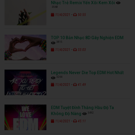
Nhạc Trẻ Remix Yến Xôi Kem Xôi
3568
-
11/4/2021
50:55
TOP 10 Bản Nhạc 8D Gây Nghiện EDM
3815
-
11/4/2021
33:03
Legends Never Die Top EDM Hot Nhất
3264
-
11/4/2021
41:49
EDM Tuyệt Đỉnh Thằng Hầu Độ Ta
3492
Không Độ Nàng
-
11/4/2021
45:11