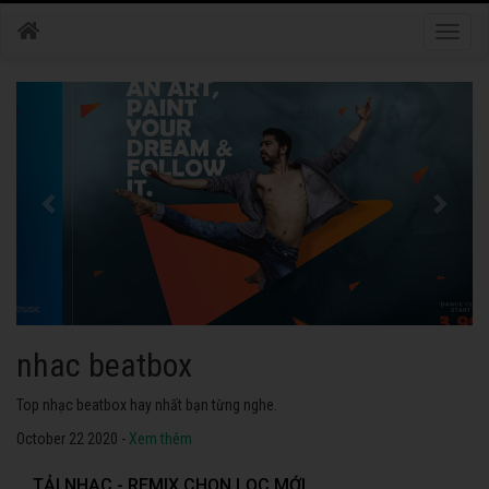
Toggle
naviga
nhac dance
Những bài nhạc dance tuyển chọn 2020 hay nhất.
October 22 2020 -
Xem thêm
TẢI NHẠC - REMIX CHỌN LỌC MỚI