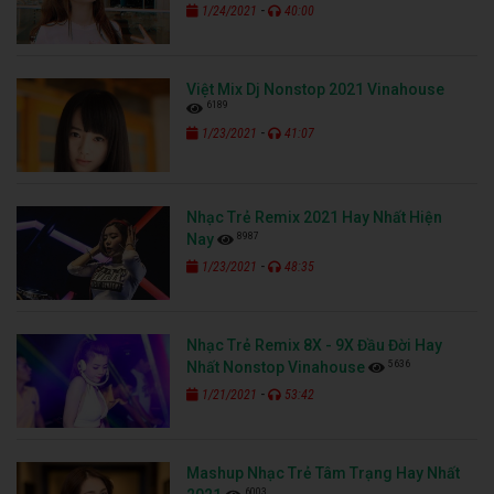
-
1/24/2021
40:00
Việt Mix Dj Nonstop 2021 Vinahouse
6189
-
1/23/2021
41:07
Nhạc Trẻ Remix 2021 Hay Nhất Hiện
8987
Nay
-
1/23/2021
48:35
Nhạc Trẻ Remix 8X - 9X Đầu Đời Hay
5636
Nhất Nonstop Vinahouse
-
1/21/2021
53:42
Mashup Nhạc Trẻ Tâm Trạng Hay Nhất
6003