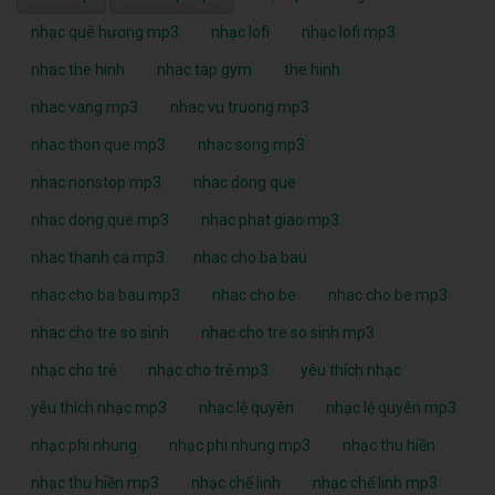
nhạc quê hương mp3
nhạc lofi
nhạc lofi mp3
nhac the hinh
nhac tap gym
the hinh
nhac vang mp3
nhac vu truong mp3
nhac thon que mp3
nhac song mp3
nhac nonstop mp3
nhac dong que
nhac dong que mp3
nhac phat giao mp3
nhac thanh ca mp3
nhac cho ba bau
nhac cho ba bau mp3
nhac cho be
nhac cho be mp3
nhac cho tre so sinh
nhac cho tre so sinh mp3
nhạc cho trẻ
nhạc cho trẻ mp3
yêu thích nhạc
yêu thích nhạc mp3
nhạc lệ quyên
nhạc lệ quyên mp3
nhạc phi nhung
nhạc phi nhung mp3
nhạc thu hiền
nhạc thu hiền mp3
nhạc chế linh
nhạc chế linh mp3