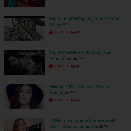
Top Những Bài Rap Hay Nhất 2021 Rap
4099
Việt
-
1/31/2021
40:00
Top 15 Bản Nhạc EDM Nghe Hoài
4291
Không Chán
-
1/26/2021
40:00
Mixtape 2021 - Xập Xình (Deep +
4637
House)
-
1/25/2021
43:00
LK Nhạc Trung Quốc Remix Hay Nhất
6521
2021 - Nonstop China Mix