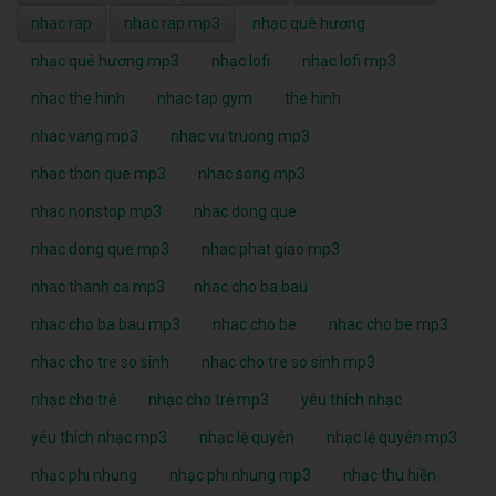
nhac rap
nhac rap mp3
nhạc quê hương
nhạc quê hương mp3
nhạc lofi
nhạc lofi mp3
nhac the hinh
nhac tap gym
the hinh
nhac vang mp3
nhac vu truong mp3
nhac thon que mp3
nhac song mp3
nhac nonstop mp3
nhac dong que
nhac dong que mp3
nhac phat giao mp3
nhac thanh ca mp3
nhac cho ba bau
nhac cho ba bau mp3
nhac cho be
nhac cho be mp3
nhac cho tre so sinh
nhac cho tre so sinh mp3
nhạc cho trẻ
nhạc cho trẻ mp3
yêu thích nhạc
yêu thích nhạc mp3
nhạc lệ quyên
nhạc lệ quyên mp3
nhạc phi nhung
nhạc phi nhung mp3
nhạc thu hiền