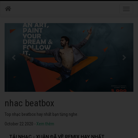
Toggle
naviga
nhac dance
Những bài nhạc dance tuyển chọn 2020 hay nhất.
October 22 2020 -
Xem thêm
TẢI NHẠC - XUÂN ĐÃ VỀ REMIX HAY NHẤT