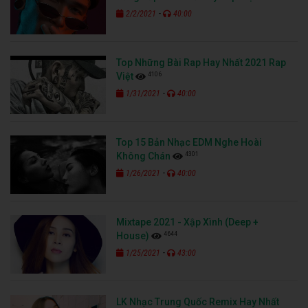
-
2/2/2021
40:00
Top Những Bài Rap Hay Nhất 2021 Rap
4106
Việt
-
1/31/2021
40:00
Top 15 Bản Nhạc EDM Nghe Hoài
4301
Không Chán
-
1/26/2021
40:00
Mixtape 2021 - Xập Xình (Deep +
4644
House)
-
1/25/2021
43:00
LK Nhạc Trung Quốc Remix Hay Nhất