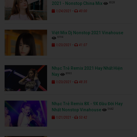
6528
2021 - Nonstop China Mix
-
1/24/2021
40:00
Việt Mix Dj Nonstop 2021 Vinahouse
6194
-
1/23/2021
41:07
Nhạc Trẻ Remix 2021 Hay Nhất Hiện
8993
Nay
-
1/23/2021
48:35
Nhạc Trẻ Remix 8X - 9X Đầu Đời Hay
5642
Nhất Nonstop Vinahouse
-
1/21/2021
53:42