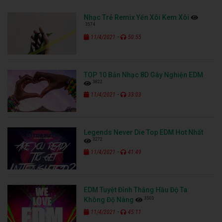
Nhạc Trẻ Remix Yến Xôi Kem Xôi
3574
-
11/4/2021
50:55
TOP 10 Bản Nhạc 8D Gây Nghiện EDM
3822
-
11/4/2021
33:03
Legends Never Die Top EDM Hot Nhất
3272
-
11/4/2021
41:49
EDM Tuyệt Đỉnh Thằng Hầu Độ Ta
3503
Không Độ Nàng
-
11/4/2021
45:11