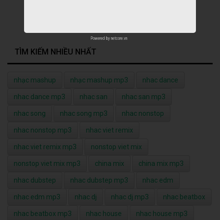
Powered by
netcore.vn
TÌM KIẾM NHIỀU NHẤT
nhạc mashup
nhạc mashup mp3
nhac dance
nhac dance mp3
nhac san
nhac san mp3
nhac song
nhac song mp3
nhac nonstop
nhac nonstop mp3
nhac viet remix
nhac viet remix mp3
nonstop viet mix
nonstop viet mix mp3
china mix
china mix mp3
nhac dubstep
nhac dubstep mp3
nhac edm
nhac edm mp3
nhac dj
nhac dj mp3
nhac beatbox
nhac beatbox mp3
nhac house
nhac house mp3