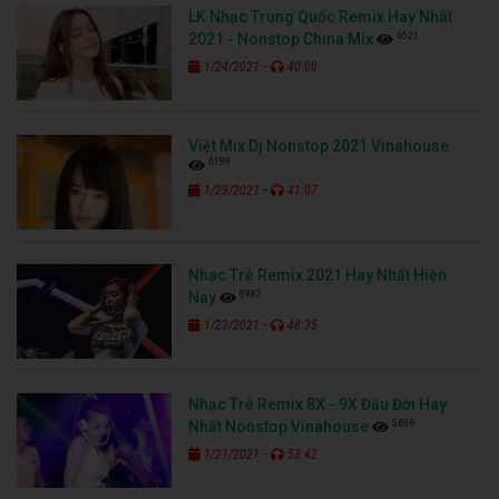
LK Nhạc Trung Quốc Remix Hay Nhất
6521
2021 - Nonstop China Mix
-
1/24/2021
40:00
Việt Mix Dj Nonstop 2021 Vinahouse
6189
-
1/23/2021
41:07
Nhạc Trẻ Remix 2021 Hay Nhất Hiện
8987
Nay
-
1/23/2021
48:35
Nhạc Trẻ Remix 8X - 9X Đầu Đời Hay
5636
Nhất Nonstop Vinahouse
-
1/21/2021
53:42