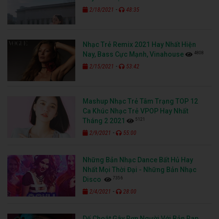
-
2/18/2021
48:35
Nhạc Trẻ Remix 2021 Hay Nhất Hiện
4808
Nay, Bass Cực Mạnh, Vinahouse
-
2/15/2021
53:42
Mashup Nhạc Trẻ Tâm Trạng TOP 12
Ca Khúc Nhạc Trẻ VPOP Hay Nhất
5121
Tháng 2 2021
-
2/9/2021
55:00
Những Bản Nhạc Dance Bất Hủ Hay
Nhất Mọi Thời Đại - Những Bản Nhạc
7356
Disco
-
2/4/2021
28:00
Dế Choắt Gây Rợn Người Với Bản Rap