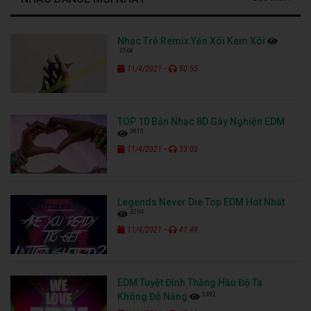
Nhạc Trẻ Remix Yến Xôi Kem Xôi
3568
-
11/4/2021
50:55
TOP 10 Bản Nhạc 8D Gây Nghiện EDM
3815
-
11/4/2021
33:03
Legends Never Die Top EDM Hot Nhất
3264
-
11/4/2021
41:49
EDM Tuyệt Đỉnh Thằng Hầu Độ Ta
3492
Không Độ Nàng