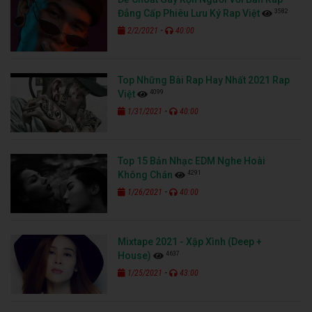
3582
Đẳng Cấp Phiêu Lưu Ký Rap Việt
-
2/2/2021
40:00
Top Những Bài Rap Hay Nhất 2021 Rap
4099
Việt
-
1/31/2021
40:00
Top 15 Bản Nhạc EDM Nghe Hoài
4291
Không Chán
-
1/26/2021
40:00
Mixtape 2021 - Xập Xình (Deep +
4637
House)
-
1/25/2021
43:00