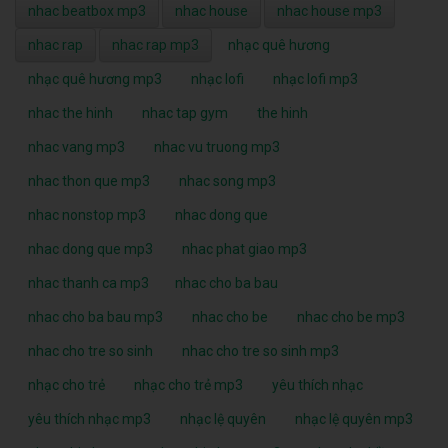
nhac beatbox mp3
nhac house
nhac house mp3
nhac rap
nhac rap mp3
nhạc quê hương
nhạc quê hương mp3
nhạc lofi
nhạc lofi mp3
nhac the hinh
nhac tap gym
the hinh
nhac vang mp3
nhac vu truong mp3
nhac thon que mp3
nhac song mp3
nhac nonstop mp3
nhac dong que
nhac dong que mp3
nhac phat giao mp3
nhac thanh ca mp3
nhac cho ba bau
nhac cho ba bau mp3
nhac cho be
nhac cho be mp3
nhac cho tre so sinh
nhac cho tre so sinh mp3
nhạc cho trẻ
nhạc cho trẻ mp3
yêu thích nhạc
yêu thích nhạc mp3
nhạc lệ quyên
nhạc lệ quyên mp3