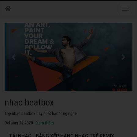
Toggle
naviga
nhac dance
Những bài nhạc dance tuyển chọn 2020 hay nhất.
October 22 2020 -
Xem thêm
TẢI NHẠC - BẢNG XẾP HẠNG NHẠC TRẺ REMIX