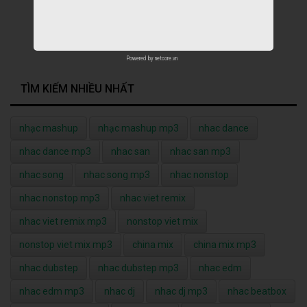
Powered by
netcore.vn
TÌM KIẾM NHIỀU NHẤT
nhạc mashup
nhạc mashup mp3
nhac dance
nhac dance mp3
nhac san
nhac san mp3
nhac song
nhac song mp3
nhac nonstop
nhac nonstop mp3
nhac viet remix
nhac viet remix mp3
nonstop viet mix
nonstop viet mix mp3
china mix
china mix mp3
nhac dubstep
nhac dubstep mp3
nhac edm
nhac edm mp3
nhac dj
nhac dj mp3
nhac beatbox