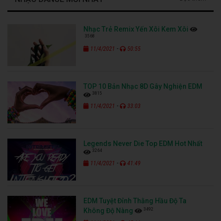
Nhạc Trẻ Remix Yến Xôi Kem Xôi
3568
-
11/4/2021
50:55
TOP 10 Bản Nhạc 8D Gây Nghiện EDM
3815
-
11/4/2021
33:03
Legends Never Die Top EDM Hot Nhất
3264
-
11/4/2021
41:49
EDM Tuyệt Đỉnh Thằng Hầu Độ Ta
3492
Không Độ Nàng