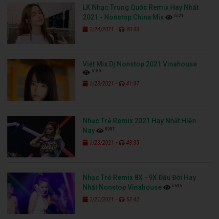
LK Nhạc Trung Quốc Remix Hay Nhất
6521
2021 - Nonstop China Mix
-
1/24/2021
40:00
Việt Mix Dj Nonstop 2021 Vinahouse
6189
-
1/23/2021
41:07
Nhạc Trẻ Remix 2021 Hay Nhất Hiện
8987
Nay
-
1/23/2021
48:35
Nhạc Trẻ Remix 8X - 9X Đầu Đời Hay
5636
Nhất Nonstop Vinahouse
-
1/21/2021
53:42