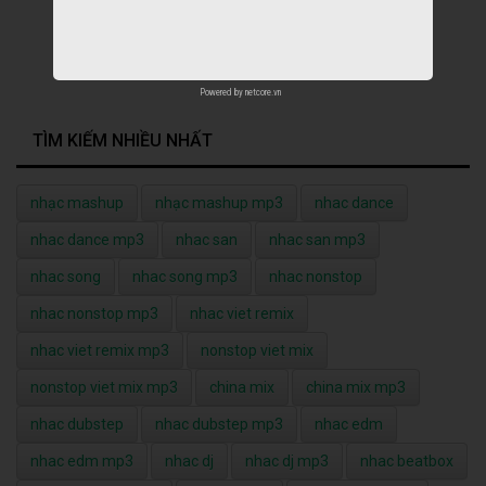
Powered by
netcore.vn
TÌM KIẾM NHIỀU NHẤT
nhạc mashup
nhạc mashup mp3
nhac dance
nhac dance mp3
nhac san
nhac san mp3
nhac song
nhac song mp3
nhac nonstop
nhac nonstop mp3
nhac viet remix
nhac viet remix mp3
nonstop viet mix
nonstop viet mix mp3
china mix
china mix mp3
nhac dubstep
nhac dubstep mp3
nhac edm
nhac edm mp3
nhac dj
nhac dj mp3
nhac beatbox