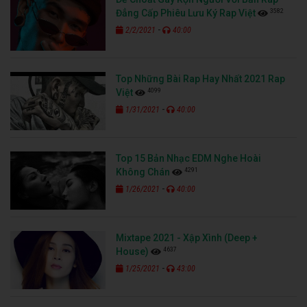
3582
Đẳng Cấp Phiêu Lưu Ký Rap Việt
-
2/2/2021
40:00
Top Những Bài Rap Hay Nhất 2021 Rap
4099
Việt
-
1/31/2021
40:00
Top 15 Bản Nhạc EDM Nghe Hoài
4291
Không Chán
-
1/26/2021
40:00
Mixtape 2021 - Xập Xình (Deep +
4637
House)
-
1/25/2021
43:00