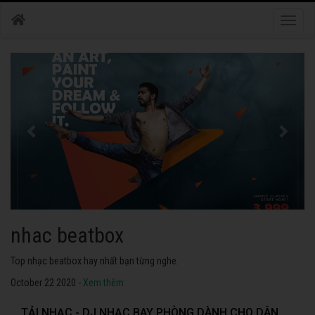
Toggle
naviga
nhac dance
Những bài nhạc dance tuyển chọn 2020 hay nhất.
October 22 2020 -
Xem thêm
TẢI NHẠC - DJ NHẠC BAY PHÒNG DÀNH CHO DÂN