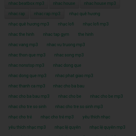
nhac beatbox mp3
nhac house
nhac house mp3
nhac rap
nhac rap mp3
nhạc quê hương
nhạc quê hương mp3
nhạc lofi
nhạc lofi mp3
nhac the hinh
nhac tap gym
the hinh
nhac vang mp3
nhac vu truong mp3
nhac thon que mp3
nhac song mp3
nhac nonstop mp3
nhac dong que
nhac dong que mp3
nhac phat giao mp3
nhac thanh ca mp3
nhac cho ba bau
nhac cho ba bau mp3
nhac cho be
nhac cho be mp3
nhac cho tre so sinh
nhac cho tre so sinh mp3
nhạc cho trẻ
nhạc cho trẻ mp3
yêu thích nhạc
yêu thích nhạc mp3
nhạc lệ quyên
nhạc lệ quyên mp3