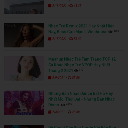
-
2/18/2021
48:35
Nhạc Trẻ Remix 2021 Hay Nhất Hiện
4808
Nay, Bass Cực Mạnh, Vinahouse
-
2/15/2021
53:42
Mashup Nhạc Trẻ Tâm Trạng TOP 12
Ca Khúc Nhạc Trẻ VPOP Hay Nhất
5121
Tháng 2 2021
-
2/9/2021
55:00
Những Bản Nhạc Dance Bất Hủ Hay
Nhất Mọi Thời Đại - Những Bản Nhạc
7356
Disco
-
2/4/2021
28:00
Dế Choắt Gây Rợn Người Với Bản Rap