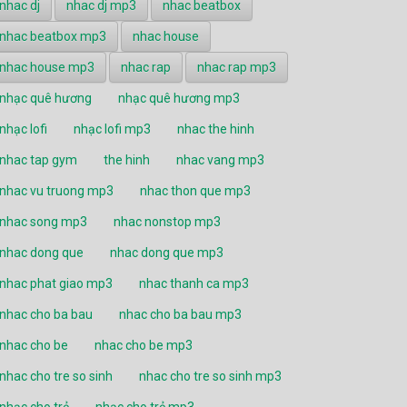
nhac dj
nhac dj mp3
nhac beatbox
nhac beatbox mp3
nhac house
nhac house mp3
nhac rap
nhac rap mp3
nhạc quê hương
nhạc quê hương mp3
nhạc lofi
nhạc lofi mp3
nhac the hinh
nhac tap gym
the hinh
nhac vang mp3
nhac vu truong mp3
nhac thon que mp3
nhac song mp3
nhac nonstop mp3
nhac dong que
nhac dong que mp3
nhac phat giao mp3
nhac thanh ca mp3
nhac cho ba bau
nhac cho ba bau mp3
nhac cho be
nhac cho be mp3
nhac cho tre so sinh
nhac cho tre so sinh mp3
nhạc cho trẻ
nhạc cho trẻ mp3