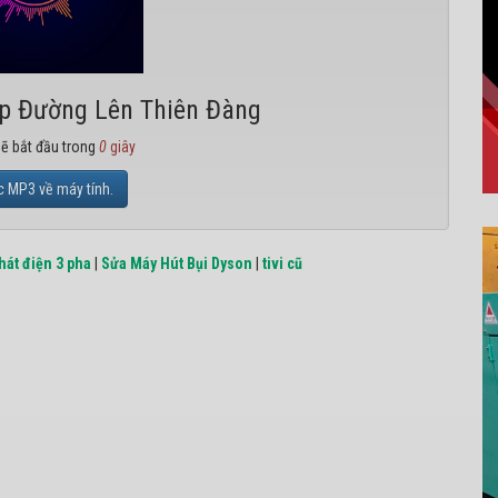
op Đường Lên Thiên Đàng
sẽ bắt đầu trong
0
giây
c MP3 về máy tính.
hát điện 3 pha
|
Sửa Máy Hút Bụi Dyson
|
tivi cũ