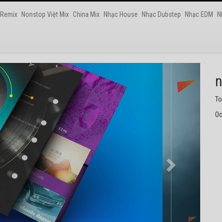
 Remix
Nonstop Việt Mix
China Mix
Nhạc House
Nhạc Dubstep
Nhạc EDM
N
n
Nh
Oc