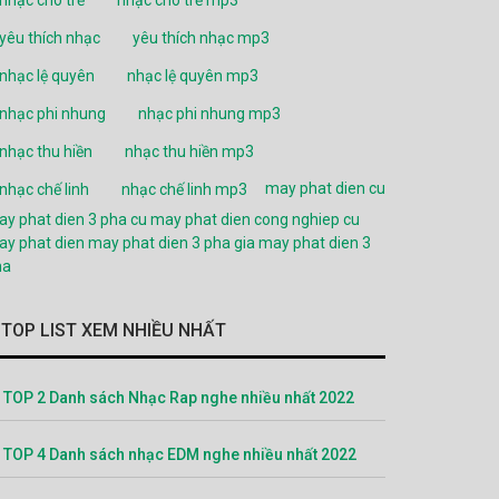
yêu thích nhạc
yêu thích nhạc mp3
nhạc lệ quyên
nhạc lệ quyên mp3
nhạc phi nhung
nhạc phi nhung mp3
nhạc thu hiền
nhạc thu hiền mp3
may phat dien cu
nhạc chế linh
nhạc chế linh mp3
y phat dien 3 pha cu
may phat dien cong nghiep cu
y phat dien
may phat dien 3 pha
gia may phat dien 3
ha
TOP LIST XEM NHIỀU NHẤT
TOP 2 Danh sách Nhạc Rap nghe nhiều nhất 2022
TOP 4 Danh sách nhạc EDM nghe nhiều nhất 2022