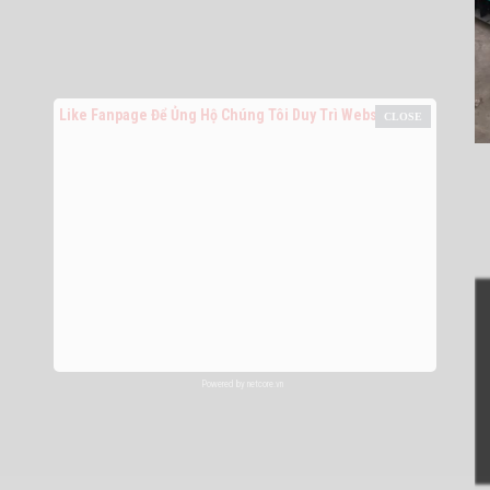
Like Fanpage Để Ủng Hộ Chúng Tôi Duy Trì Website
Powered by
netcore.vn