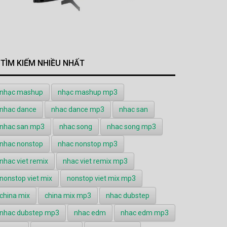
TÌM KIẾM NHIỀU NHẤT
nhạc mashup
nhạc mashup mp3
nhac dance
nhac dance mp3
nhac san
nhac san mp3
nhac song
nhac song mp3
nhac nonstop
nhac nonstop mp3
nhac viet remix
nhac viet remix mp3
nonstop viet mix
nonstop viet mix mp3
china mix
china mix mp3
nhac dubstep
nhac dubstep mp3
nhac edm
nhac edm mp3