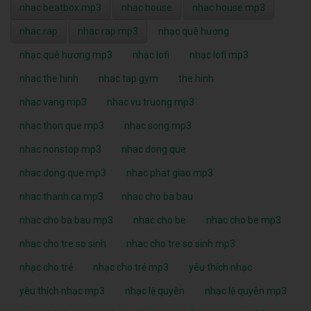
nhac beatbox mp3
nhac house
nhac house mp3
nhac rap
nhac rap mp3
nhạc quê hương
nhạc quê hương mp3
nhạc lofi
nhạc lofi mp3
nhac the hinh
nhac tap gym
the hinh
nhac vang mp3
nhac vu truong mp3
nhac thon que mp3
nhac song mp3
nhac nonstop mp3
nhac dong que
nhac dong que mp3
nhac phat giao mp3
nhac thanh ca mp3
nhac cho ba bau
nhac cho ba bau mp3
nhac cho be
nhac cho be mp3
nhac cho tre so sinh
nhac cho tre so sinh mp3
nhạc cho trẻ
nhạc cho trẻ mp3
yêu thích nhạc
yêu thích nhạc mp3
nhạc lệ quyên
nhạc lệ quyên mp3