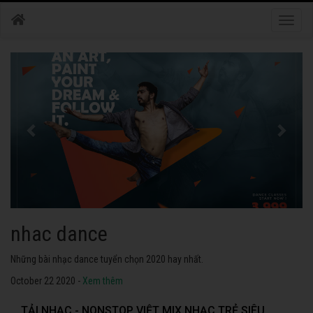
Toggle
naviga
nhac dance
Những bài nhạc dance tuyển chọn 2020 hay nhất.
October 22 2020 -
Xem thêm
TẢI NHẠC - NONSTOP VIỆT MIX NHẠC TRẺ SIÊU