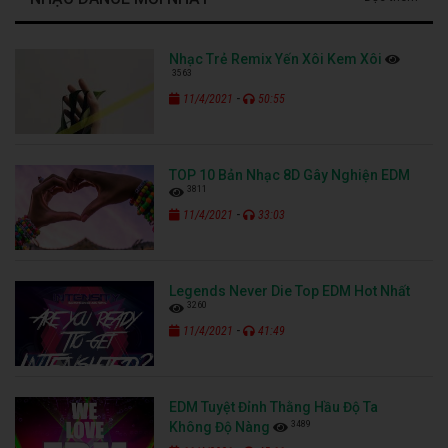
Nhạc Trẻ Remix Yến Xôi Kem Xôi
3563
-
11/4/2021
50:55
TOP 10 Bản Nhạc 8D Gây Nghiện EDM
3811
-
11/4/2021
33:03
Legends Never Die Top EDM Hot Nhất
3260
-
11/4/2021
41:49
EDM Tuyệt Đỉnh Thằng Hầu Độ Ta
3489
Không Độ Nàng