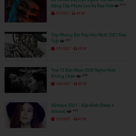
3579
Đẳng Cấp Phiêu Lưu Ký Rap Việt
-
2/2/2021
40:00
Top Những Bài Rap Hay Nhất 2021 Rap
4097
Việt
-
1/31/2021
40:00
Top 15 Bản Nhạc EDM Nghe Hoài
4288
Không Chán
-
1/26/2021
40:00
Mixtape 2021 - Xập Xình (Deep +
4634
House)
-
1/25/2021
43:00