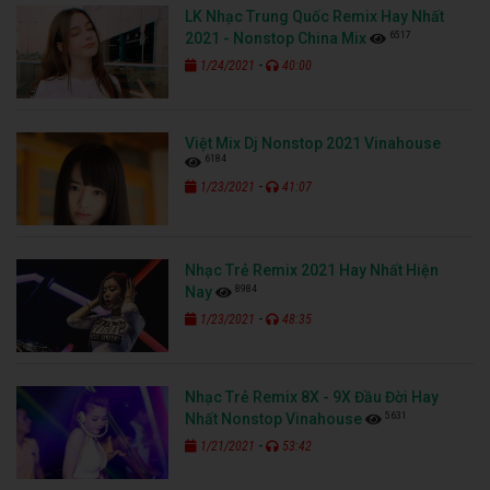
LK Nhạc Trung Quốc Remix Hay Nhất
6517
2021 - Nonstop China Mix
-
1/24/2021
40:00
Việt Mix Dj Nonstop 2021 Vinahouse
6184
-
1/23/2021
41:07
Nhạc Trẻ Remix 2021 Hay Nhất Hiện
8984
Nay
-
1/23/2021
48:35
Nhạc Trẻ Remix 8X - 9X Đầu Đời Hay
5631
Nhất Nonstop Vinahouse
-
1/21/2021
53:42