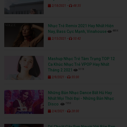
-
2/18/2021
48:35
Nhạc Trẻ Remix 2021 Hay Nhất Hiện
4804
Nay, Bass Cực Mạnh, Vinahouse
-
2/15/2021
53:42
Mashup Nhạc Trẻ Tâm Trạng TOP 12
Ca Khúc Nhạc Trẻ VPOP Hay Nhất
5119
Tháng 2 2021
-
2/9/2021
55:00
Những Bản Nhạc Dance Bất Hủ Hay
Nhất Mọi Thời Đại - Những Bản Nhạc
7353
Disco
-
2/4/2021
28:00
Dế Choắt Gây Rợn Người Với Bản Rap