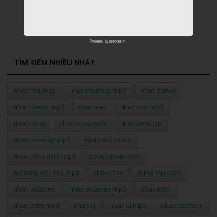
Powered by
netcore.vn
TÌM KIẾM NHIỀU NHẤT
nhạc mashup
nhạc mashup mp3
nhac dance
nhac dance mp3
nhac san
nhac san mp3
nhac song
nhac song mp3
nhac nonstop
nhac nonstop mp3
nhac viet remix
nhac viet remix mp3
nonstop viet mix
nonstop viet mix mp3
china mix
china mix mp3
nhac dubstep
nhac dubstep mp3
nhac edm
nhac edm mp3
nhac dj
nhac dj mp3
nhac beatbox