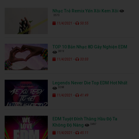
Nhạc Trẻ Remix Yến Xôi Kem Xôi
3573
-
11/4/2021
50:55
TOP 10 Bản Nhạc 8D Gây Nghiện EDM
3819
-
11/4/2021
33:03
Legends Never Die Top EDM Hot Nhất
3268
-
11/4/2021
41:49
EDM Tuyệt Đỉnh Thằng Hầu Độ Ta
3497
Không Độ Nàng
-
11/4/2021
45:11