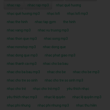
nhac rap
nhac rap mp3
nhạc quê hương
nhạc quê hương mp3
nhạc lofi
nhạc lofi mp3
nhac the hinh
nhac tap gym
the hinh
nhac vang mp3
nhac vu truong mp3
nhac thon que mp3
nhac song mp3
nhac nonstop mp3
nhac dong que
nhac dong que mp3
nhac phat giao mp3
nhac thanh ca mp3
nhac cho ba bau
nhac cho ba bau mp3
nhac cho be
nhac cho be mp3
nhac cho tre so sinh
nhac cho tre so sinh mp3
nhạc cho trẻ
nhạc cho trẻ mp3
yêu thích nhạc
yêu thích nhạc mp3
nhạc lệ quyên
nhạc lệ quyên mp3
nhạc phi nhung
nhạc phi nhung mp3
nhạc thu hiền