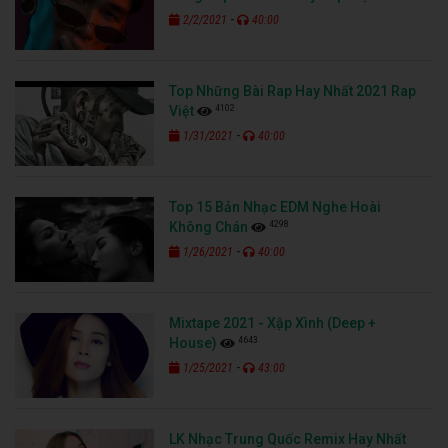
-
2/2/2021
40:00
Top Những Bài Rap Hay Nhất 2021 Rap
4102
Việt
-
1/31/2021
40:00
Top 15 Bản Nhạc EDM Nghe Hoài
4298
Không Chán
-
1/26/2021
40:00
Mixtape 2021 - Xập Xình (Deep +
4643
House)
-
1/25/2021
43:00
LK Nhạc Trung Quốc Remix Hay Nhất