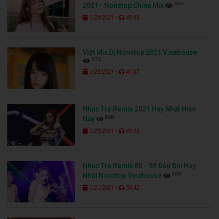
6524
2021 - Nonstop China Mix
-
1/24/2021
40:00
Việt Mix Dj Nonstop 2021 Vinahouse
6192
-
1/23/2021
41:07
Nhạc Trẻ Remix 2021 Hay Nhất Hiện
8990
Nay
-
1/23/2021
48:35
Nhạc Trẻ Remix 8X - 9X Đầu Đời Hay
5639
Nhất Nonstop Vinahouse
-
1/21/2021
53:42