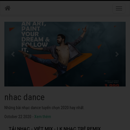
Toggle
naviga
nhac dance
Những bài nhạc dance tuyển chọn 2020 hay nhất.
October 22 2020 -
Xem thêm
TẢI NHẠC - VIỆT MIX - LK NHẠC TRẺ REMIX