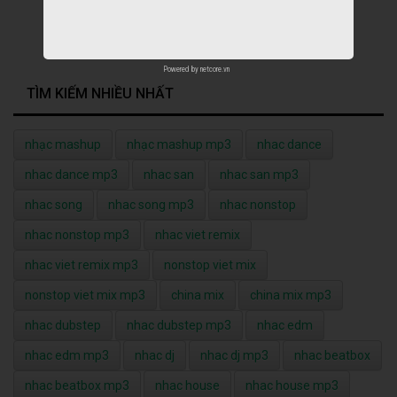
Powered by
netcore.vn
TÌM KIẾM NHIỀU NHẤT
nhạc mashup
nhạc mashup mp3
nhac dance
nhac dance mp3
nhac san
nhac san mp3
nhac song
nhac song mp3
nhac nonstop
nhac nonstop mp3
nhac viet remix
nhac viet remix mp3
nonstop viet mix
nonstop viet mix mp3
china mix
china mix mp3
nhac dubstep
nhac dubstep mp3
nhac edm
nhac edm mp3
nhac dj
nhac dj mp3
nhac beatbox
nhac beatbox mp3
nhac house
nhac house mp3